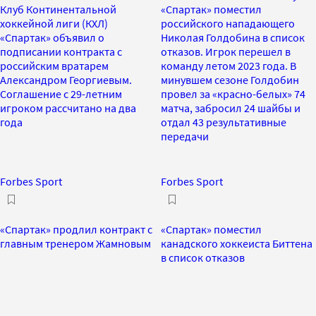
Клуб Континентальной
«Спартак» поместил
хоккейной лиги (КХЛ)
российского нападающего
«Спартак» объявил о
Николая Голдобина в список
подписании контракта с
отказов. Игрок перешел в
российским вратарем
команду летом 2023 года. В
Александром Георгиевым.
минувшем сезоне Голдобин
Соглашение с 29-летним
провел за «красно-белых» 74
игроком рассчитано на два
матча, забросил 24 шайбы и
года
отдал 43 результативные
передачи
Forbes Sport
Forbes Sport
«Спартак» продлил контракт с
«Спартак» поместил
главным тренером Жамновым
канадского хоккеиста Биттена
в список отказов