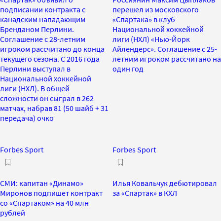
подписании контракта с
перешел из московского
канадским нападающим
«Спартака» в клуб
Бренданом Перлини.
Национальной хоккейной
Соглашение с 28-летним
лиги (НХЛ) «Нью-Йорк
игроком рассчитано до конца
Айлендерс». Соглашение с 25-
текущего сезона. С 2016 года
летним игроком рассчитано на
Перлини выступал в
один год
Национальной хоккейной
лиги (НХЛ). В общей
сложности он сыграл в 262
матчах, набрав 81 (50 шайб + 31
передача) очко
Forbes Sport
Forbes Sport
СМИ: капитан «Динамо»
Илья Ковальчук дебютировал
Миронов подпишет контракт
за «Спартак» в КХЛ
со «Спартаком» на 40 млн
рублей