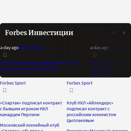
Forbes Инвестиции
a day ago
Инвестиции
a day ago
Инвестиц
Цены на золото подскочили на слабых
Индикатор Bank of 
данных по занятости в США
максимальный опти
2021 года
Forbes Sport
Forbes Sport
«Спартак» подписал контракт
Клуб НХЛ «Айлендерс»
с бывшим игроком НХЛ
подписал контракт с
канадцем Перлини
российским хоккеистом
Цыплаковым
Московский хоккейный клуб
«Спартак» объявил о
Россиянин Максим Цыплаков