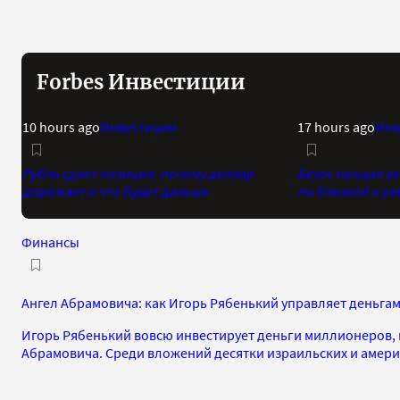
Forbes Инвестиции
10 hours ago
Инвестиции
17 hours ago
Инв
Рубль сдает позиции: почему доллар
Безос продал а
дорожает и что будет дальше
по близкой к р
Финансы
Ангел Абрамовича: как Игорь Рябенький управляет деньг
Игорь Рябенький вовсю инвестирует деньги миллионеров, 
Абрамовича. Среди вложений десятки израильских и амер