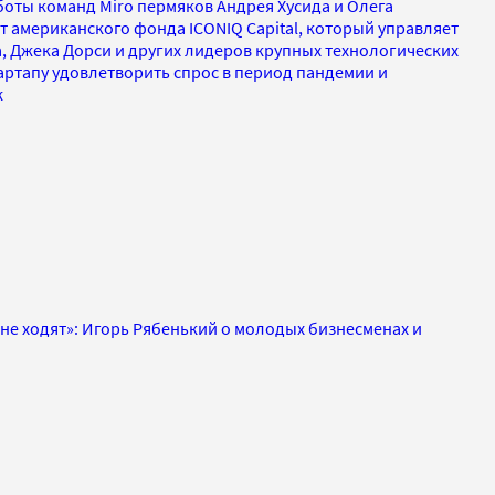
оты команд Miro пермяков Андрея Хусида и Олега
 американского фонда ICONIQ Capital, который управляет
, Джека Дорси и других лидеров крупных технологических
артапу удовлетворить спрос в период пандемии и
ж
не ходят»: Игорь Рябенький о молодых бизнесменах и