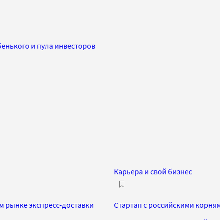
ябенького и пула инвесторов
Карьера и свой бизнес
м рынке экспресс-доставки
Стартап с российскими корням