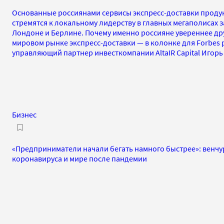
Основанные россиянами сервисы экспресс-доставки продук
стремятся к локальному лидерству в главных мегаполисах 
Лондоне и Берлине. Почему именно россияне увереннее дру
мировом рынке экспресс-доставки — в колонке для Forbes 
управляющий партнер инвесткомпании AltaIR Capital Игор
Бизнес
«Предприниматели начали бегать намного быстрее»: венчу
коронавируса и мире после пандемии