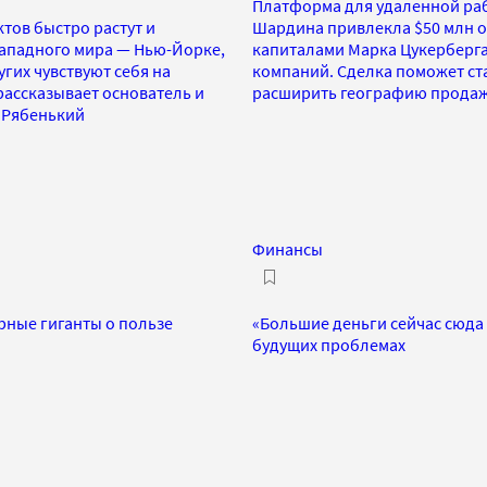
Платформа для удаленной раб
тов быстро растут и
Шардина привлекла $50 млн от
западного мира — Нью-Йорке,
капиталами Марка Цукерберга
гих чувствуют себя на
компаний. Сделка поможет ст
рассказывает основатель и
расширить географию прода
ь Рябенький
Финансы
рные гиганты о пользе
«Большие деньги сейчас сюда 
будущих проблемах