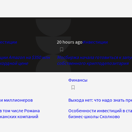
естиции
20 hours ago
Инвестиции
кции Amazon на $350 млн
Мосбиржа начала готовиться к запу
екордной цене
собственного криптодепозитария
Финансы
ами миллионеров
Выхода нет: что надо знать п
в том числе Романа
Особенности инвестиций в ст
иканских компаний
бизнес-школы Сколково