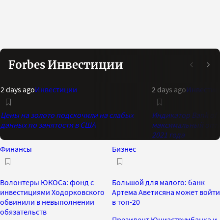
Forbes Инвестиции
2 days ago
Инвестиции
2 days ago
Инвестиц
Цены на золото подскочили на слабых
Индикатор Bank of 
данных по занятости в США
максимальный опти
2021 года
Финансы
Бизнес
Волонтеры ЮКОСа: фонд с
Большой для малого: банк
инвестициями Ходорковского
Артема Аветисяна может войти
обвинили в невыполнении
в топ-20
обязательств
Президент Юниаструмбанка и