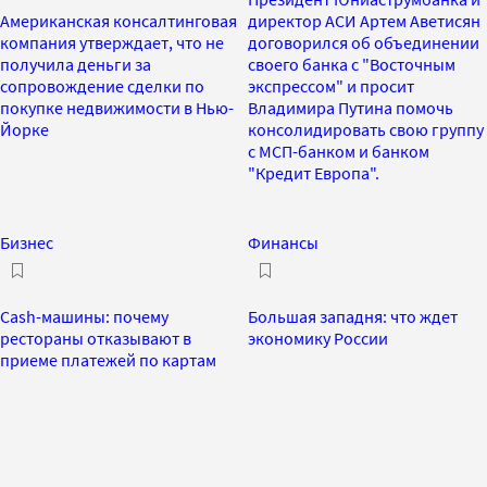
Американская консалтинговая
директор АСИ Артем Аветисян
компания утверждает, что не
договорился об объединении
получила деньги за
своего банка с "Восточным
сопровождение сделки по
экспрессом" и просит
покупке недвижимости в Нью-
Владимира Путина помочь
Йорке
консолидировать свою группу
с МСП-банком и банком
"Кредит Европа".
Бизнес
Финансы
Cash-машины: почему
Большая западня: что ждет
рестораны отказывают в
экономику России
приеме платежей по картам