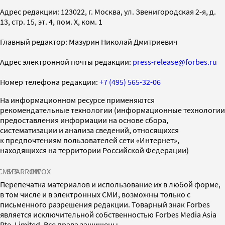
Адрес редакции: 123022, г. Москва, ул. Звенигородская 2-я, д.
13, стр. 15, эт. 4, пом. X, ком. 1
Главный редактор: Мазурин Николай Дмитриевич
Адрес электронной почты редакции:
press-release@forbes.ru
Номер телефона редакции:
+7 (495) 565-32-06
На информационном ресурсе применяются
рекомендательные технологии (информационные технологии
предоставления информации на основе сбора,
систематизации и анализа сведений, относящихся
к предпочтениям пользователей сети «Интернет»,
находящихся на территории Российской Федерации)
СМИ2
SPARROW
INFOX
Перепечатка материалов и использование их в любой форме,
в том числе и в электронных СМИ, возможны только с
письменного разрешения редакции. Товарный знак Forbes
является исключительной собственностью Forbes Media Asia
Pte. Limited. Все права защищены.