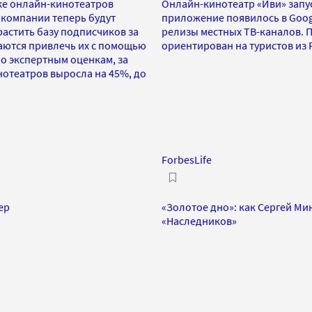
ке онлайн-кинотеатров
Онлайн-кинотеатр «Иви» запус
 компании теперь будут
приложение появилось в Googl
растить базу подписчиков за
релизы местных ТВ-каналов. 
таются привлечь их с помощью
ориентирован на туристов из 
По экспертным оценкам, за
нотеатров выросла на 45%, до
ForbesLife
ер
«Золотое дно»: как Сергей Ми
«Наследников»