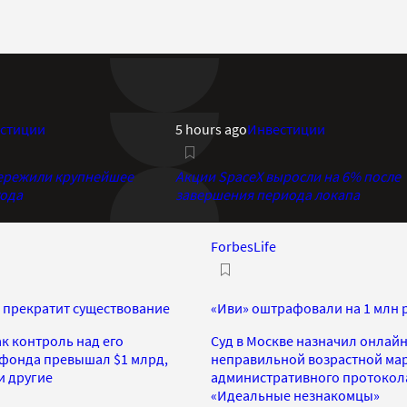
стиции
5 hours ago
Инвестиции
 пережили крупнейшее
Акции SpaceX выросли на 6% после
года
завершения периода локапа
ForbesLife
 и прекратит существование
«Иви» оштрафовали на 1 млн 
ак контроль над его
Суд в Москве назначил онлайн
 фонда превышал $1 млрд,
неправильной возрастной мар
 и другие
административного протокола
«Идеальные незнакомцы»