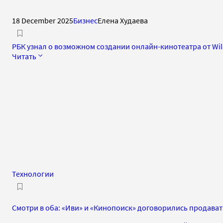
18 December 2025
Бизнес
Елена Худаева
РБК узнал о возможном создании онлайн-кинотеатра от Wil
Читать
Технологии
Смотри в оба: «Иви» и «Кинопоиск» договорились продавать