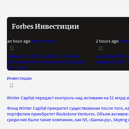
Forbes Инвестиции
an hour ago
Инвестиции
2 hours ago
Инве
Индикатор Bank of America показал
Акции Fujifilm
максимальный оптимизм инвесторов с
падение с 1974 
2021 года
Инвестиции
Winter Capital передаст контроль над активами на $1 млрд
Фонд Winter Capital прекратит существование после того, к
портфелем приобретет Rockstone Ventures. Объем активов
среди них были такие компании, как IVI, «Банки.ру», Skyeng