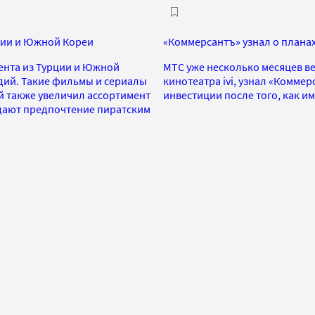
ции и Южной Кореи
«Коммерсантъ» узнал о плана
ента из Турции и Южной
МТС уже несколько месяцев в
удий. Такие фильмы и сериалы
кинотеатра ivi, узнал «Коммер
ый также увеличил ассортимент
инвестиции после того, как им
тдают предпочтение пиратским