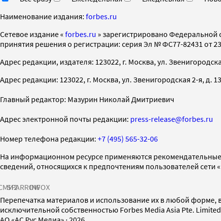
Наименование издания:
forbes.ru
Cетевое издание «
forbes.ru
» зарегистрировано Федеральной 
принятия решения о регистрации: серия Эл № ФС77-82431 от 23 
Адрес редакции, издателя: 123022, г. Москва, ул. Звенигородская 2-
Адрес редакции: 123022, г. Москва, ул. Звенигородская 2-я, д. 13, с
Главный редактор: Мазурин Николай Дмитриевич
Адрес электронной почты редакции:
press-release@forbes.ru
Номер телефона редакции:
+7 (495) 565-32-06
На информационном ресурсе применяются рекомендательные 
сведений, относящихся к предпочтениям пользователей сети 
СМИ2
SPARROW
INFOX
Перепечатка материалов и использование их в любой форме, в
исключительной собственностью Forbes Media Asia Pte. Limite
AO «АС Рус Медиа»
·
2026