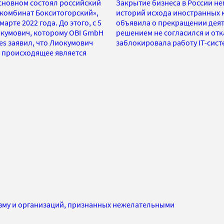
основном состоял российский
Закрытие бизнеса в России н
комбинат Бокситогорский»,
историй исхода иностранных к
рте 2022 года. До этого, с 5
объявила о прекращении деят
окумович, которому OBI GmbH
решением не согласился и отк
bes заявил, что Лиокумович
заблокировала работу IT-сист
, происходящее является
изму и организаций, признанных нежелательными