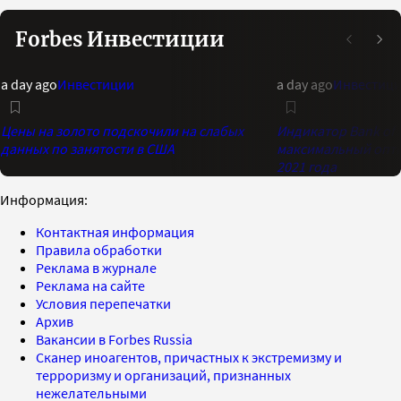
Forbes Инвестиции
a day ago
Инвестиции
a day ago
Инвестиц
Цены на золото подскочили на слабых
Индикатор Bank of 
данных по занятости в США
максимальный опти
2021 года
Информация:
Контактная информация
Правила обработки
Реклама в журнале
Реклама на сайте
Условия перепечатки
Архив
Вакансии в Forbes Russia
Сканер иноагентов, причастных к экстремизму и
терроризму и организаций, признанных
нежелательными