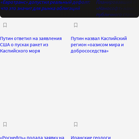
«Евротранс» допустил реальный дефолт:
Планировавший IPO
что это значит для рынка облигаций
«Нанософт» намере
публичного статуса
Путин ответил на заявления
Путин назвал Каспийский
США о пусках ракет из
регион «оазисом мира и
Каспийского моря
добрососедства»
«Роснефть» подала заявку на
Иранские геологи