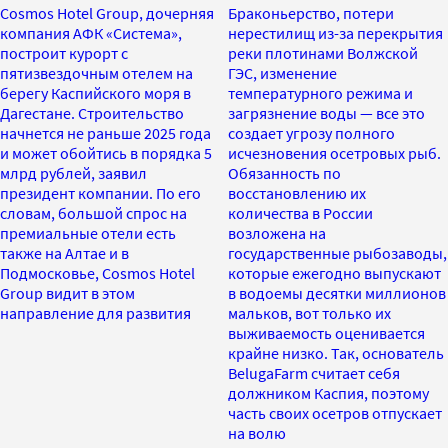
Cosmos Hotel Group, дочерняя
Браконьерство, потери
компания АФК «Система»,
нерестилищ из-за перекрытия
построит курорт с
реки плотинами Волжской
пятизвездочным отелем на
ГЭС, изменение
берегу Каспийского моря в
температурного режима и
Дагестане. Строительство
загрязнение воды — все это
начнется не раньше 2025 года
создает угрозу полного
и может обойтись в порядка 5
исчезновения осетровых рыб.
млрд рублей, заявил
Обязанность по
президент компании. По его
восстановлению их
словам, большой спрос на
количества в России
премиальные отели есть
возложена на
также на Алтае и в
государственные рыбозаводы,
Подмосковье, Cosmos Hotel
которые ежегодно выпускают
Group видит в этом
в водоемы десятки миллионов
направление для развития
мальков, вот только их
выживаемость оценивается
крайне низко. Так, основатель
BelugaFarm считает себя
должником Каспия, поэтому
часть своих осетров отпускает
на волю