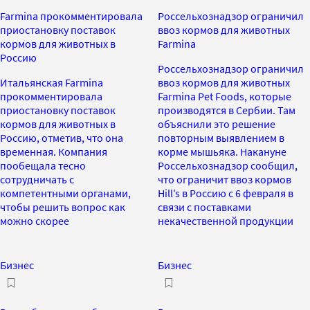
Farmina прокомментировала
Россельхознадзор ограничил
приостановку поставок
ввоз кормов для животных
кормов для животных в
Farmina
Россию
Россельхознадзор ограничил
Итальянская Farmina
ввоз кормов для животных
прокомментировала
Farmina Pet Foods, которые
приостановку поставок
производятся в Сербии. Там
кормов для животных в
объяснили это решение
Россию, отметив, что она
повторным выявлением в
временная. Компания
корме мышьяка. Накануне
пообещала тесно
Россельхознадзор сообщил,
сотрудничать с
что ограничит ввоз кормов
компетентными органами,
Hill’s в Россию с 6 февраля в
чтобы решить вопрос как
связи с поставками
можно скорее
некачественной продукции
Бизнес
Бизнес