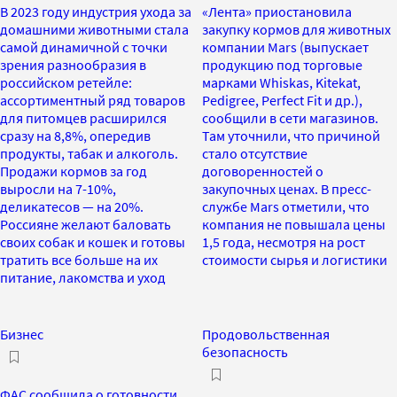
В 2023 году индустрия ухода за
«Лента» приостановила
домашними животными стала
закупку кормов для животных
самой динамичной с точки
компании Mars (выпускает
зрения разнообразия в
продукцию под торговые
российском ретейле:
марками Whiskas, Kitekat,
ассортиментный ряд товаров
Pedigree, Perfect Fit и др.),
для питомцев расширился
сообщили в сети магазинов.
сразу на 8,8%, опередив
Там уточнили, что причиной
продукты, табак и алкоголь.
стало отсутствие
Продажи кормов за год
договоренностей о
выросли на 7-10%,
закупочных ценах. В пресс-
деликатесов — на 20%.
службе Mars отметили, что
Россияне желают баловать
компания не повышала цены
своих собак и кошек и готовы
1,5 года, несмотря на рост
тратить все больше на их
стоимости сырья и логистики
питание, лакомства и уход
Бизнес
Продовольственная
безопасность
ФАС сообщила о готовности