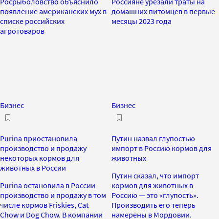
Росрыболовство объяснило
Россияне урезали траты на
появление американских мух в
домашних питомцев в первые
списке российских
месяцы 2023 года
агротоваров
Бизнес
Бизнес
Purina приостановила
Путин назвал глупостью
производство и продажу
импорт в Россию кормов для
некоторых кормов для
животных
животных в России
Путин сказал, что импорт
Purina остановила в России
кормов для животных в
производство и продажу в том
Россию — это «глупость».
числе кормов Friskies, Cat
Производить его теперь
Chow и Dog Chow. В компании
намерены в Мордовии.