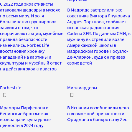
С 2022 года экоактивисты
атаковали шедевры в музеях
В Мадриде застрелили экс-
по всему миру. И хотя
советника Виктора Януковича
большинство группировок
Андрея Портнова, сообщает
заявили о том, что
испанская радиостанция
сворачивают акции, музейные
Cadena SER. По данным СМИ, в
правила безопасности
мужчину выстрелили возле
изменились. Forbes Life
Американской школы в
восстановил хронику
мадридском городе Посуэло-
нападений на картины и
де-Аларкон, куда он привез
скульптуры и музейный ответ
своих детей
на действия экоактивистов
ForbesLife
Миллиардеры
Мраморы Парфенона и
В Испании возобновили дело
бенинские бронзы: как
о возможной причастности
возвращали культурные
Фридмана к банкротству Zed
ценности в 2024 году