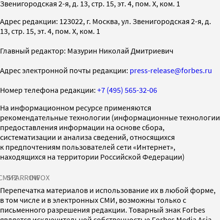
Звенигородская 2-я, д. 13, стр. 15, эт. 4, пом. X, ком. 1
Адрес редакции: 123022, г. Москва, ул. Звенигородская 2-я, д.
13, стр. 15, эт. 4, пом. X, ком. 1
Главный редактор: Мазурин Николай Дмитриевич
Адрес электронной почты редакции:
press-release@forbes.ru
Номер телефона редакции:
+7 (495) 565-32-06
На информационном ресурсе применяются
рекомендательные технологии (информационные технологии
предоставления информации на основе сбора,
систематизации и анализа сведений, относящихся
к предпочтениям пользователей сети «Интернет»,
находящихся на территории Российской Федерации)
СМИ2
SPARROW
INFOX
Перепечатка материалов и использование их в любой форме,
в том числе и в электронных СМИ, возможны только с
письменного разрешения редакции. Товарный знак Forbes
является исключительной собственностью Forbes Media Asia