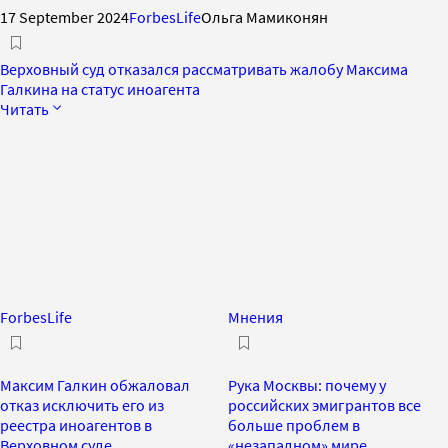
17 September 2024
ForbesLife
Ольга Мамиконян
Верховный суд отказался рассматривать жалобу Максима
Галкина на статус иноагента
Читать
ForbesLife
Мнения
Максим Галкин обжаловал
Рука Москвы: почему у
отказ исключить его из
российских эмигрантов все
реестра иноагентов в
больше проблем в
Верховном суде
«незападном» мире