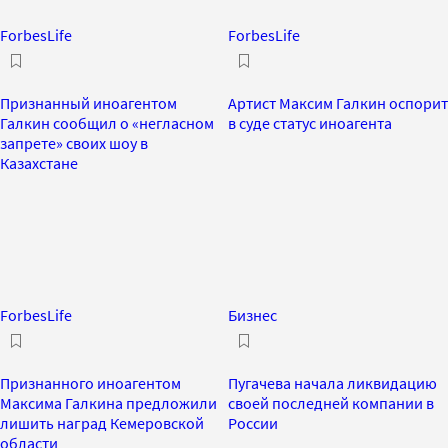
ForbesLife
ForbesLife
Признанный иноагентом
Артист Максим Галкин оспорит
Галкин сообщил о «негласном
в суде статус иноагента
запрете» своих шоу в
Казахстане
ForbesLife
Бизнес
Признанного иноагентом
Пугачева начала ликвидацию
Максима Галкина предложили
своей последней компании в
лишить наград Кемеровской
России
области