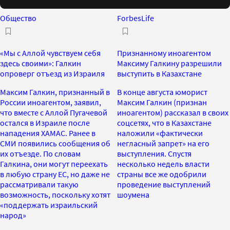
Общество
ForbesLife
«Мы с Аллой чувствуем себя
Признанному иноагентом
здесь своими»: Галкин
Максиму Галкину разрешили
опроверг отъезд из Израиля
выступить в Казахстане
Максим Галкин, признанный в
В конце августа юморист
России иноагентом, заявил,
Максим Галкин (признан
что вместе с Аллой Пугачевой
иноагентом) рассказал в своих
остался в Израиле после
соцсетях, что в Казахстане
нападения ХАМАС. Ранее в
наложили «фактически
СМИ появились сообщения об
негласный запрет» на его
их отъезде. По словам
выступления. Спустя
Галкина, они могут переехать
несколько недель власти
в любую страну ЕС, но даже не
страны все же одобрили
рассматривали такую
проведение выступлений
возможность, поскольку хотят
шоумена
«поддержать израильский
народ»