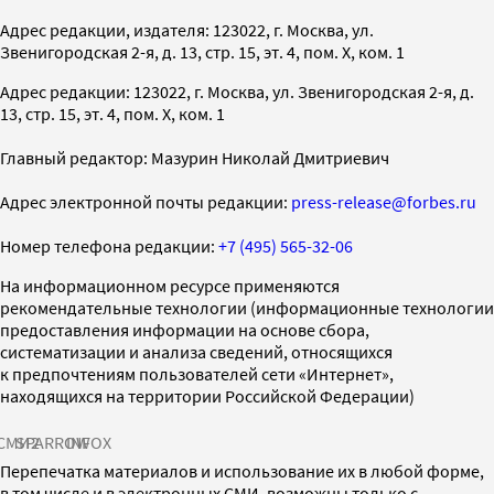
Адрес редакции, издателя: 123022, г. Москва, ул.
Звенигородская 2-я, д. 13, стр. 15, эт. 4, пом. X, ком. 1
Адрес редакции: 123022, г. Москва, ул. Звенигородская 2-я, д.
13, стр. 15, эт. 4, пом. X, ком. 1
Главный редактор: Мазурин Николай Дмитриевич
Адрес электронной почты редакции:
press-release@forbes.ru
Номер телефона редакции:
+7 (495) 565-32-06
На информационном ресурсе применяются
рекомендательные технологии (информационные технологии
предоставления информации на основе сбора,
систематизации и анализа сведений, относящихся
к предпочтениям пользователей сети «Интернет»,
находящихся на территории Российской Федерации)
СМИ2
SPARROW
INFOX
Перепечатка материалов и использование их в любой форме,
в том числе и в электронных СМИ, возможны только с