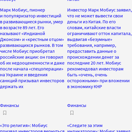
Марк Мобиус, пионер
Инвестор Марк Мобиус заявил,
и популяризатор инвестиций
что не может вывести свои
в развивающиеся рынки, умер
деньги из Китая. По его
в возрасте 89 лет. Его
словам, китайские власти
называют «Индианой
ограничивают отток капитала,
Джонсом» и «крестным отцом»
выдвигая «безумные»
развивающихся рынков. В том
требования, например,
числе Мобиус приобретал
предоставить данные о
российские акции: он говорил
происхождении денег за
об их недооцененности и даже
последние 20 лет. Мобиус
после начала «спецоперации»
рекомендовал инвесторам
на Украине и введения
быть «очень, очень
санкций призывал инвесторов
осторожными» при вложении
держать их
в экономику КНР
Финансы
Финансы
«Это религия»: Мобиус
«Следите за этим
призвал инвесторов вернуться
индикатором»: Мобиус заявил