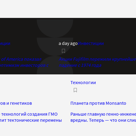
иции
a day ago
Инвестиции
of America показал
Акции Fujifilm пережили крупнейше
птимизм инвесторов с
падение с 1974 года
Технологии
ов и генетиков
Планета против Monsanto
е технологий создания ГМО
Раньше главную генно-инжене
улит тектонические перемены
вредны. Теперь — что они сл