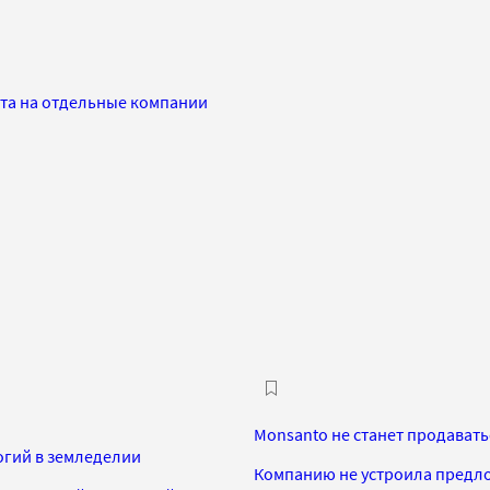
ата на отдельные компании
Monsanto не станет продаватьс
логий в земледелии
Компанию не устроила предло