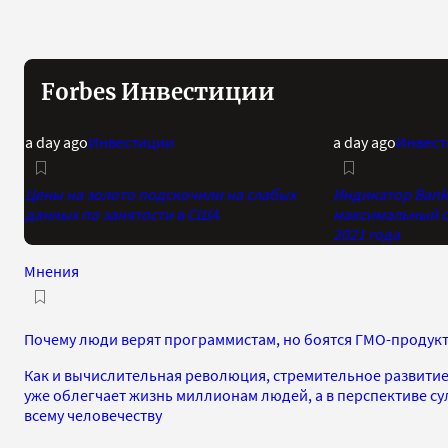
Forbes Инвестиции
a day ago
Инвестиции
a day ago
Инвест
Цены на золото подскочили на слабых
Индикатор Bank 
данных по занятости в США
максимальный о
2021 года
Мнения
Почему люди верят программистам, но боятся ГМО-продукт
Как и вычислительная революция, стремительное развити
уже облегчает жизнь миллионам людей, а в перспективе с
всему человечеству