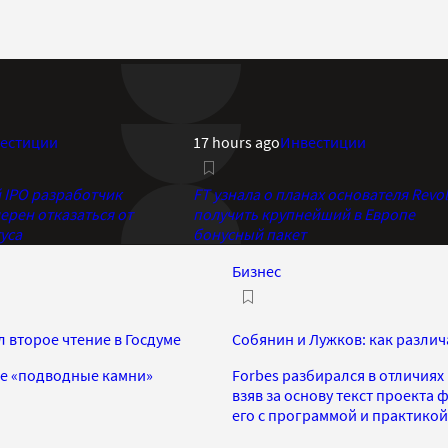
естиции
17 hours ago
Инвестиции
IPO разработчик
FT узнала о планах основателя Revol
ерен отказаться от
получить крупнейший в Европе
уса
бонусный пакет
Бизнес
 второе чтение в Госдуме
Собянин и Лужков: как разли
ие «подводные камни»
Forbes разбирался в отличия
взяв за основу текст проекта 
его с программой и практикой