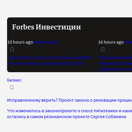
Forbes Инвестиции
10 hours ago
Инвестиции
16 hours ago
Инв
«Евротранс» допустил реальный дефолт:
Планировавший 
что это значит для рынка облигаций
«Нанософт» нам
публичного стат
Бизнес
Исправленному верить? Проект закона о реновации прошел
Что изменилось в законопроекте о сносе пятиэтажек и как
остались в самом резонансном проекте Сергея Собянина