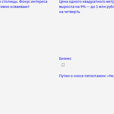
 столицы. Фокус интереса
Цена одного квадратного метр
ктивно осваивают
выросла на 9% — до 1 млн ру
на четверть
Бизнес
Путин о сносе пятиэтажек: «Н