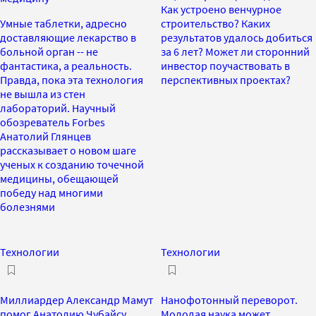
Как устроено венчурное
Умные таблетки, адресно
строительство? Каких
доставляющие лекарство в
результатов удалось добиться
больной орган -- не
за 6 лет? Может ли сторонний
фантастика, а реальность.
инвестор поучаствовать в
Правда, пока эта технология
перспективных проектах?
не вышла из стен
лабораторий. Научный
обозреватель Forbes
Анатолий Глянцев
рассказывает о новом шаге
ученых к созданию точечной
медицины, обещающей
победу над многими
болезнями
Технологии
Технологии
Миллиардер Александр Мамут
Нанофотонный переворот.
помог Анатолию Чубайсу
Молодая наука может