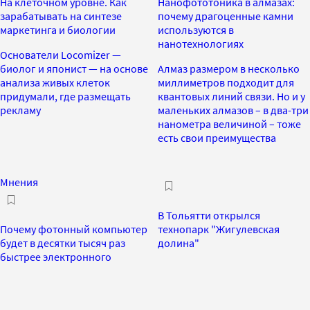
На клеточном уровне. Как
Нанофототоника в алмазах:
зарабатывать на синтезе
почему драгоценные камни
маркетинга и биологии
используются в
нанотехнологиях
Основатели Locomizer —
биолог и японист — на основе
Алмаз размером в несколько
анализа живых клеток
миллиметров подходит для
придумали, где размещать
квантовых линий связи. Но и у
рекламу
маленьких алмазов – в два-три
нанометра величиной – тоже
есть свои преимущества
Мнения
В Тольятти открылся
Почему фотонный компьютер
технопарк "Жигулевская
будет в десятки тысяч раз
долина"
быстрее электронного