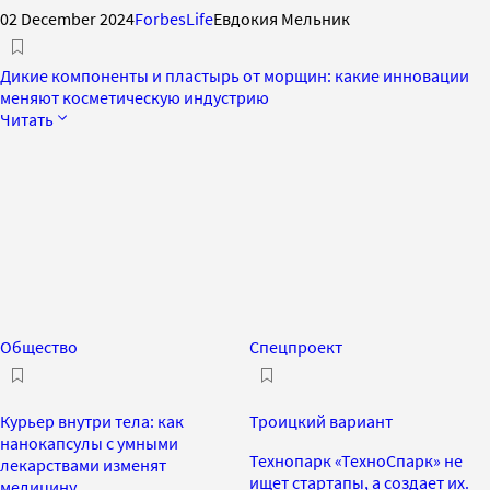
02 December 2024
ForbesLife
Евдокия Мельник
Дикие компоненты и пластырь от морщин: какие инновации
меняют косметическую индустрию
Читать
Общество
Спецпроект
Курьер внутри тела: как
Троицкий вариант
нанокапсулы с умными
Технопарк «ТехноСпарк» не
лекарствами изменят
ищет стартапы, а создает их.
медицину