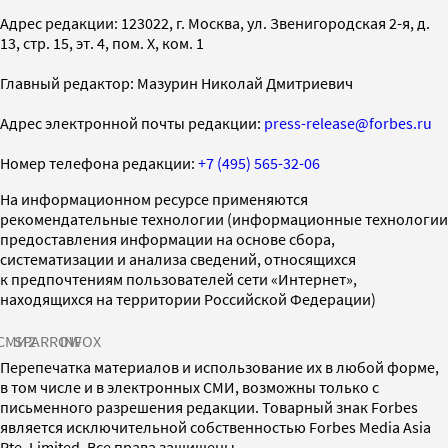
Адрес редакции: 123022, г. Москва, ул. Звенигородская 2-я, д.
13, стр. 15, эт. 4, пом. X, ком. 1
Главный редактор: Мазурин Николай Дмитриевич
Адрес электронной почты редакции:
press-release@forbes.ru
Номер телефона редакции:
+7 (495) 565-32-06
На информационном ресурсе применяются
рекомендательные технологии (информационные технологии
предоставления информации на основе сбора,
систематизации и анализа сведений, относящихся
к предпочтениям пользователей сети «Интернет»,
находящихся на территории Российской Федерации)
СМИ2
SPARROW
INFOX
Перепечатка материалов и использование их в любой форме,
в том числе и в электронных СМИ, возможны только с
письменного разрешения редакции. Товарный знак Forbes
является исключительной собственностью Forbes Media Asia
Pte. Limited. Все права защищены.