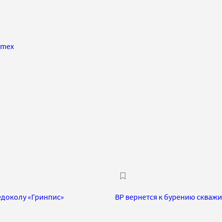
emex
едоколу «Гринпис»
BP вернется к бурению скваж