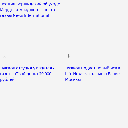
Леонид Бершидский об уходе
Мердока-младшего с поста
главы News International
Лужков отсудил у издателя
Лужков подает новый иск к
газеты «Твой день» 20 000
Life News за статью о Банке
рублей
Москвы