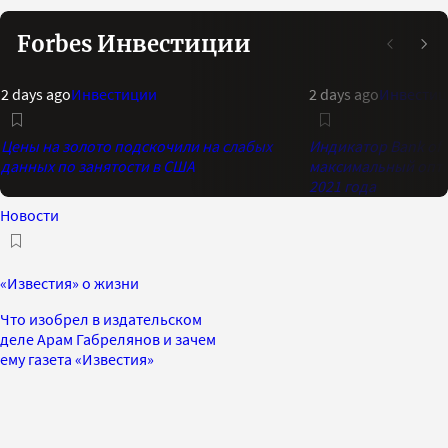
Forbes Инвестиции
2 days ago
Инвестиции
2 days ago
Инвестиц
Цены на золото подскочили на слабых
Индикатор Bank of 
данных по занятости в США
максимальный опти
2021 года
Новости
«Известия» о жизни
Что изобрел в издательском
деле Арам Габрелянов и зачем
ему газета «Известия»