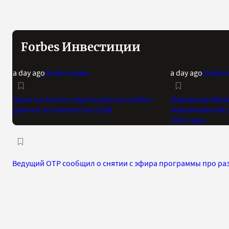
Forbes Инвестиции
a day ago
Инвестиции
a day ago
Инвест
Цены на золото подскочили на слабых
Индикатор Bank 
данных по занятости в США
максимальный о
2021 года
Ведущий ОТР сообщил о снятии с эфира программы про ра