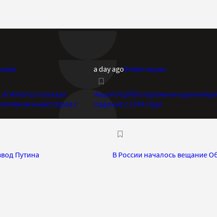
иции
a day ago
Инвестиции
of America показал
Акции Fujifilm пережили крупнейше
птимизм инвесторов с
падение с 1974 года
звод Путина
В России началось вещание О