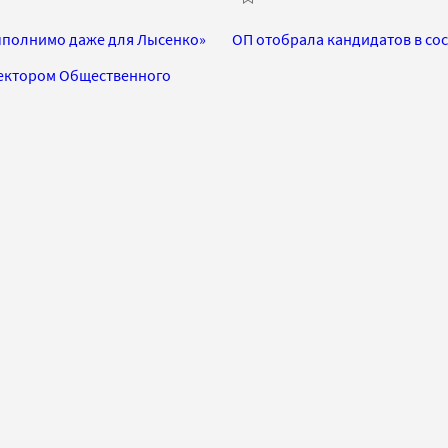
ыполнимо даже для Лысенко»
ОП отобрала кандидатов в со
ректором Общественного