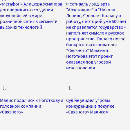
«Мегафон» Алишера Усманова
Фестиваль лэнд-арта
договорились о создании
"Архстояние" в "Никола-
«крупнейшей в мире
Ленивце" делает большую
розничной сети» в сегменте
работу, с которой уже 500 лет
высоких технологий
не справляется государство -
наполняет смыслом русское
пространство. Однако после
банкротства основателя
"Связного" Максима
Ноготкова этот проект
оказался под угрозой
исчезновения
Малис подал иск к Ноготкову и
Суд не увидел угрозы
головной компании
конкуренции в покупке
«Связного»
«Связного» Малисом