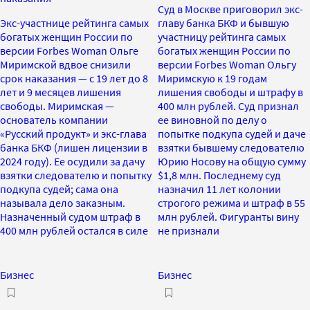
Суд в Москве приговорил экс-
Экс-участнице рейтинга самых
главу банка БКФ и бывшую
богатых женщин России по
участницу рейтинга самых
версии Forbes Woman Ольге
богатых женщин России по
Миримской вдвое снизили
версии Forbes Woman Ольгу
срок наказания — с 19 лет до 8
Миримскую к 19 годам
лет и 9 месяцев лишения
лишения свободы и штрафу в
свободы. Миримская —
400 млн рублей. Суд признал
основатель компании
ее виновной по делу о
«Русский продукт» и экс-глава
попытке подкупа судей и даче
банка БКФ (лишен лицензии в
взятки бывшему следователю
2024 году). Ее осудили за дачу
Юрию Носову на общую сумму
взятки следователю и попытку
$1,8 млн. Последнему суд
подкупа судей; сама она
назначил 11 лет колонии
называла дело заказным.
строгого режима и штраф в 55
Назначенный судом штраф в
млн рублей. Фигуранты вину
400 млн рублей остался в силе
не признали
Бизнес
Бизнес