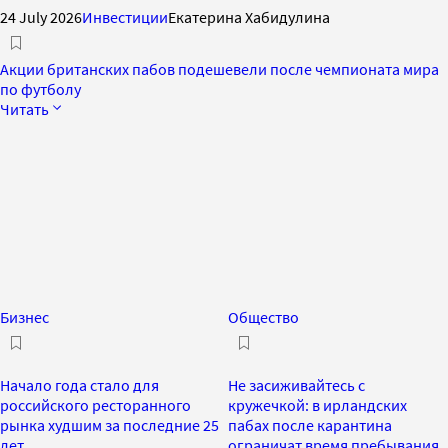
24 July 2026
Инвестиции
Екатерина Хабидулина
Акции британских пабов подешевели после чемпионата мира
по футболу
Читать
Бизнес
Общество
Начало года стало для
Не засиживайтесь с
российского ресторанного
кружечкой: в ирландских
рынка худшим за последние 25
пабах после карантина
лет
ограничат время пребывания