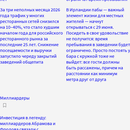
За три неполных месяца 2026
В Ирландии пабы — важный
года трафик у многих
элемент жизни для местных
ресторанных сетей снизился
жителей — начнут
на 10–40%, что стало худшим
открываться с 29 июня.
началом года для российского
Посидеть в свое удовольствие
ресторанного рынка за
не получится: время
последние 25 лет. Снижение
пребывания в заведении будет
посещаемости и выручки
ограничено. Просто постоять у
запустило череду закрытий
бара с кружкой тоже не
заведений общепита
выйдет: все гости должны
быть рассажены, причем на
расстоянии как минимум
метра друг от друга
Миллиардеры
Инвестиция в легенду:
миллиардеров Абрамова и
Фролова связали с