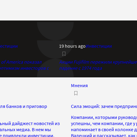
естиции
19 hours ago
Инвестиции
of America показал
Акции Fujifilm пережили крупнейше
птимизм инвесторов с
падение с 1974 года
Мнения
ля банков и приговор
Сила эмоций: зачем предприн
Компании, которыми руковод
ьный дайджест новостей из
успешны, чем компании, где у
иальных медиа. В нем мы
напоминает в своей колонке д
е привлекли инвестиции,
Валецкий и рассказывает, ка