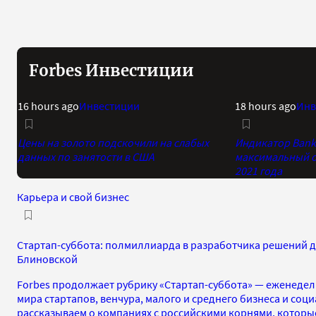
Forbes Инвестиции
16 hours ago
Инвестиции
18 hours ago
Инв
Цены на золото подскочили на слабых
Индикатор Bank 
данных по занятости в США
максимальный о
2021 года
Карьера и свой бизнес
Стартап-суббота: полмиллиарда в разработчика решений д
Блиновской
Forbes продолжает рубрику «Стартап-суббота» — еженедел
мира стартапов, венчура, малого и среднего бизнеса и соц
рассказываем о компаниях с российскими корнями, которы