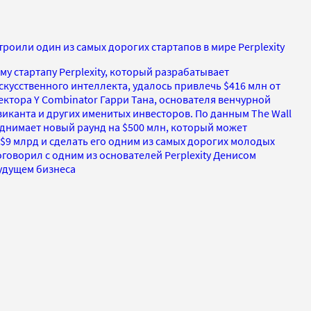
троили один из самых дорогих стартапов в мире Perplexity
му стартапу Perplexity, который разрабатывает
искусственного интеллекта, удалось привлечь $416 млн от
ректора Y Combinator Гарри Тана, основателя венчурной
виканта и других именитых инвесторов. По данным The Wall
поднимает новый раунд на $500 млн, который может
 $9 млрд и сделать его одним из самых дорогих молодых
оговорил с одним из основателей Perplexity Денисом
будущем бизнеса