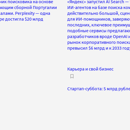
тчик поисковика на основе
«Яндекс» запустил AI Search 
дающим сборной Португалии
ИИ-агентов на базе поиска ком
лами. Perplexity — одна
действительно большой, сцен
ре достигла $20 млрд
для ИИ-помощников, заверяют
последних, ключевое преимуще
подобные сервисы предлагают
разработчиков вроде OpenAI и 
рынок корпоративного поиска 
превысил $6 млрд и к 2033 го
Карьера и свой бизнес
Стартап-суббота: 5 млрд рублей 