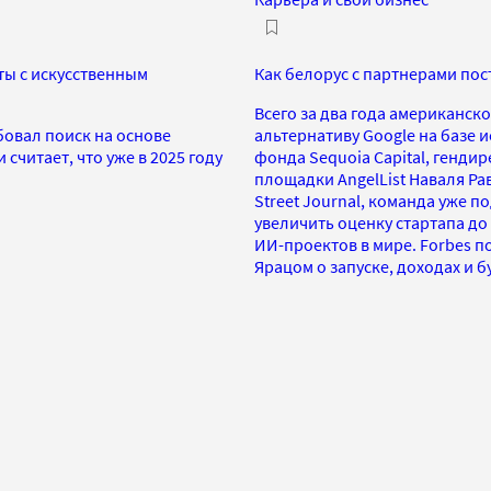
ты с искусственным
Как белорус с партнерами пос
Всего за два года американско
овал поиск на основе
альтернативу Google на базе 
 считает, что уже в 2025 году
фонда Sequoia Capital, генди
площадки AngelList Наваля Ра
Street Journal, команда уже 
увеличить оценку стартапа до
ИИ-проектов в мире. Forbes п
Ярацом о запуске, доходах и 