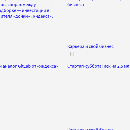
пов, спорах между
бизнеса
подборке — инвестиции в
дителя «дочки» «Яндекса»,
Карьера и свой бизнес
 аналог GitLab от «Яндекса»
Стартап-суббота: иск на 2,5 м
Карьера и свой бизнес