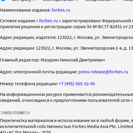
Наименование издания:
forbes.ru
Cетевое издание «
forbes.ru
» зарегистрировано Федеральной 
принятия решения о регистрации: серия Эл № ФС77-82431 от 23 
Адрес редакции, издателя: 123022, г. Москва, ул. Звенигородская 2-
Адрес редакции: 123022, г. Москва, ул. Звенигородская 2-я, д. 13, с
Главный редактор: Мазурин Николай Дмитриевич
Адрес электронной почты редакции:
press-release@forbes.ru
Номер телефона редакции:
+7 (495) 565-32-06
На информационном ресурсе применяются рекомендательные 
сведений, относящихся к предпочтениям пользователей сети 
СМИ2
SPARROW
INFOX
Перепечатка материалов и использование их в любой форме, в
исключительной собственностью Forbes Media Asia Pte. Limite
AO «АС Рус Медиа»
·
2026