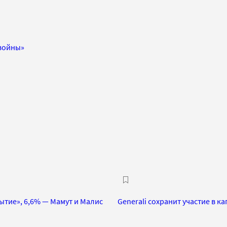
 войны»
ытие», 6,6% — Мамут и Малис
Generali сохранит участие в к