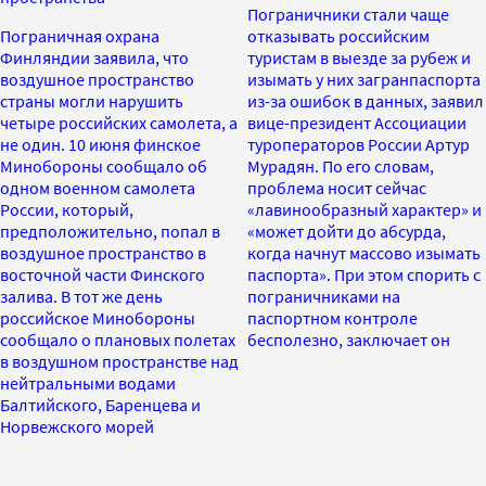
Пограничники стали чаще
Пограничная охрана
отказывать российским
Финляндии заявила, что
туристам в выезде за рубеж и
воздушное пространство
изымать у них загранпаспорта
страны могли нарушить
из-за ошибок в данных, заявил
четыре российских самолета, а
вице-президент Ассоциации
не один. 10 июня финское
туроператоров России Артур
Минобороны сообщало об
Мурадян. По его словам,
одном военном самолета
проблема носит сейчас
России, который,
«лавинообразный характер» и
предположительно, попал в
«может дойти до абсурда,
воздушное пространство в
когда начнут массово изымать
восточной части Финского
паспорта». При этом спорить с
залива. В тот же день
пограничниками на
российское Минобороны
паспортном контроле
сообщало о плановых полетах
бесполезно, заключает он
в воздушном пространстве над
нейтральными водами
Балтийского, Баренцева и
Норвежского морей