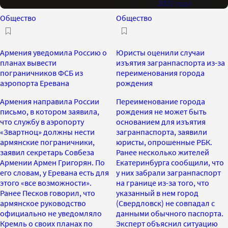
2021 года
Общество
Общество
Армения уведомила Россию о
Юристы оценили случаи
планах вывести
изъятия загранпаспорта из-за
пограничников ФСБ из
переименования города
аэропорта Еревана
рождения
Армения направила России
Переименование города
письмо, в котором заявила,
рождения не может быть
что службу в аэропорту
основанием для изъятия
«Звартноц» должны нести
загранпаспорта, заявили
армянские пограничники,
юристы, опрошенные РБК.
заявил секретарь Совбеза
Ранее несколько жителей
Армении Армен Григорян. По
Екатеринбурга сообщили, что
его словам, у Еревана есть для
у них забрали загранпаспорт
этого «все возможности».
на границе из-за того, что
Ранее Песков говорил, что
указанный в нем город
армянское руководство
(Свердловск) не совпадал с
официально не уведомляло
данными обычного паспорта.
Кремль о своих планах по
Эксперт объяснил ситуацию