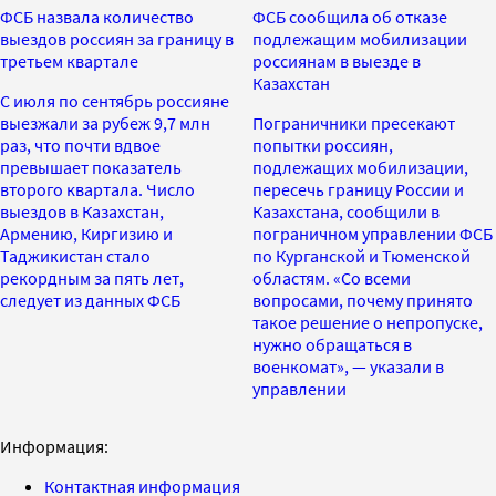
ФСБ назвала количество
ФСБ сообщила об отказе
выездов россиян за границу в
подлежащим мобилизации
третьем квартале
россиянам в выезде в
Казахстан
С июля по сентябрь россияне
выезжали за рубеж 9,7 млн
Пограничники пресекают
раз, что почти вдвое
попытки россиян,
превышает показатель
подлежащих мобилизации,
второго квартала. Число
пересечь границу России и
выездов в Казахстан,
Казахстана, сообщили в
Армению, Киргизию и
пограничном управлении ФСБ
Таджикистан стало
по Курганской и Тюменской
рекордным за пять лет,
областям. «Со всеми
следует из данных ФСБ
вопросами, почему принято
такое решение о непропуске,
нужно обращаться в
военкомат», — указали в
управлении
Информация:
Контактная информация