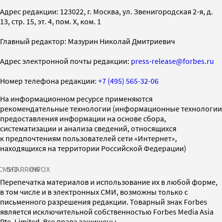
Адрес редакции: 123022, г. Москва, ул. Звенигородская 2-я, д.
13, стр. 15, эт. 4, пом. X, ком. 1
Главный редактор: Мазурин Николай Дмитриевич
Адрес электронной почты редакции:
press-release@forbes.ru
Номер телефона редакции:
+7 (495) 565-32-06
На информационном ресурсе применяются
рекомендательные технологии (информационные технологии
предоставления информации на основе сбора,
систематизации и анализа сведений, относящихся
к предпочтениям пользователей сети «Интернет»,
находящихся на территории Российской Федерации)
СМИ2
SPARROW
INFOX
Перепечатка материалов и использование их в любой форме,
в том числе и в электронных СМИ, возможны только с
письменного разрешения редакции. Товарный знак Forbes
является исключительной собственностью Forbes Media Asia
Pte. Limited. Все права защищены.