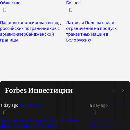
Общество
Бизнес
Пашинян анонсировал вывод
Латвия и Польша ввели
российских пограничников с
ограничения на пропуск
армяно-азербайджанской
транзитных машин в
границы
Белоруссию
Forbes Инвестиции
a day ago
Инвестиции
a day ago
Инвестиц
Цены на золото подскочили на слабых
Индикатор Bank of 
данных по занятости в США
максимальный опти