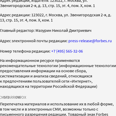
Адрес редакции, издателя: 123022, г. Москва, ул.
Звенигородская 2-я, д. 13, стр. 15, эт. 4, пом. X, ком. 1
Адрес редакции: 123022, г. Москва, ул. Звенигородская 2-я, д.
13, стр. 15, эт. 4, пом. X, ком. 1
Главный редактор: Мазурин Николай Дмитриевич
Адрес электронной почты редакции:
press-release@forbes.ru
Номер телефона редакции:
+7 (495) 565-32-06
На информационном ресурсе применяются
рекомендательные технологии (информационные технологии
предоставления информации на основе сбора,
систематизации и анализа сведений, относящихся
к предпочтениям пользователей сети «Интернет»,
находящихся на территории Российской Федерации)
СМИ2
SPARROW
INFOX
Перепечатка материалов и использование их в любой форме,
в том числе и в электронных СМИ, возможны только с
письменного разрешения редакции. Товарный знак Forbes