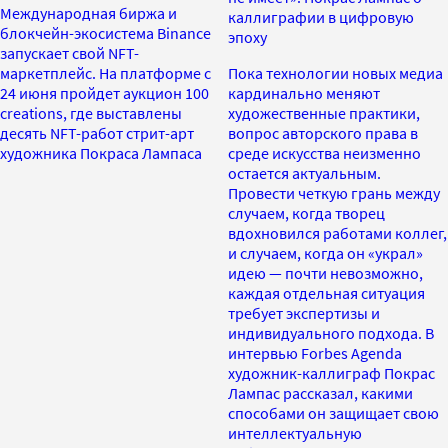
Международная биржа и
каллиграфии в цифровую
блокчейн-экосистема Binance
эпоху
запускает свой NFT-
маркетплейс. На платформе с
Пока технологии новых медиа
24 июня пройдет аукцион 100
кардинально меняют
сreations, где выставлены
художественные практики,
десять NFT-работ стрит-арт
вопрос авторского права в
художника Покраса Лампаса
среде искусства неизменно
остается актуальным.
Провести четкую грань между
случаем, когда творец
вдохновился работами коллег,
и случаем, когда он «украл»
идею — почти невозможно,
каждая отдельная ситуация
требует экспертизы и
индивидуального подхода. В
интервью Forbes Agenda
художник-каллиграф Покрас
Лампас рассказал, какими
способами он защищает свою
интеллектуальную