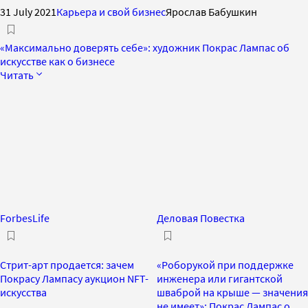
31 July 2021
Карьера и свой бизнес
Ярослав Бабушкин
«Максимально доверять себе»: художник Покрас Лампас об
искусстве как о бизнесе
Читать
ForbesLife
Деловая Повестка
Стрит-арт продается: зачем
«Роборукой при поддержке
Покрасу Лампасу аукцион NFT-
инженера или гигантской
искусства
шваброй на крыше — значения
не имеет»: Покрас Лампас о