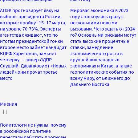
АПЭК прогнозирует явку на
Мировая экономика в 2023
выборы президента России,
году столкнулась сразу с
которые пройдут 15–17 марта,
несколькими новыми
на уровне 70-73%. Эксперты
вызовами. Чего ждать от 2024-
агентства ожидают, что по
го? Основными рисками могут
итогам президентской гонки
стать высокие процентные
второе место займет кандидат
ставки, замедление
КПРФ Харитонов, замкнет
экономического роста в
четверку — лидер ЛДПР
крупнейших западных
Слуцкий. Даванкову от «Новых
экономиках и Китае, а также
людей» они прочат третье
геополитические события по
место
всему миру, от Ближнего до
Дальнего Востока
Мнения
Политологи не нужны: почему
в российской политике
перестали работать прогнозы