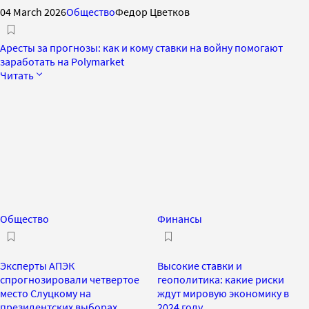
04 March 2026
Общество
Федор Цветков
Аресты за прогнозы: как и кому ставки на войну помогают
заработать на Polymarket
Читать
Общество
Финансы
Эксперты АПЭК
Высокие ставки и
спрогнозировали четвертое
геополитика: какие риски
место Слуцкому на
ждут мировую экономику в
президентских выборах
2024 году