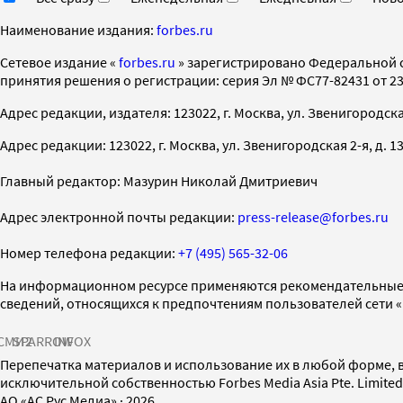
Наименование издания:
forbes.ru
Cетевое издание «
forbes.ru
» зарегистрировано Федеральной 
принятия решения о регистрации: серия Эл № ФС77-82431 от 23 
Адрес редакции, издателя: 123022, г. Москва, ул. Звенигородская 2-
Адрес редакции: 123022, г. Москва, ул. Звенигородская 2-я, д. 13, с
Главный редактор: Мазурин Николай Дмитриевич
Адрес электронной почты редакции:
press-release@forbes.ru
Номер телефона редакции:
+7 (495) 565-32-06
На информационном ресурсе применяются рекомендательные 
сведений, относящихся к предпочтениям пользователей сети 
СМИ2
SPARROW
INFOX
Перепечатка материалов и использование их в любой форме, в
исключительной собственностью Forbes Media Asia Pte. Limite
AO «АС Рус Медиа»
·
2026