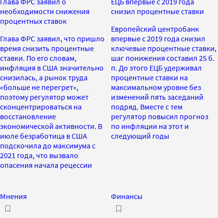
Глава ФРС заявил о
ЕЦБ впервые с 2019 года
необходимости снижения
снизил процентные ставки
процентных ставок
Европейский центробанк
Глава ФРС заявил, что пришло
впервые с 2019 года снизил
время снизить процентные
ключевые процентные ставки,
ставки. По его словам,
шаг понижения составил 25 б.
инфляция в США значительно
п. До этого ЕЦБ удерживал
снизилась, а рынок труда
процентные ставки на
«больше не перегрет»,
максимальном уровне без
поэтому регулятор может
изменений пять заседаний
сконцентрироваться на
подряд. Вместе с тем
восстановление
регулятор повысил прогноз
экономической активности. В
по инфляции на этот и
июле безработица в США
следующий годы
подскочила до максимума с
2021 года, что вызвало
опасения начала рецессии
Мнения
Финансы