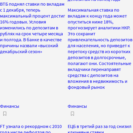
ВТБ поднял ставки по вкладам
с 1 декабря, теперь
Максимальная ставка по
максимальный процент достиг
вкладам к концу года может
16% годовых. Условия
опуститься ниже 18%,
изменились по депозитам в
прогнозирует аналитики НКР.
рублях на срок четыре месяца
Это сохранит
и полгода. В банке в качестве
привлекательность депозитов
причины назвали «высокий
для населения, но приведет к
декабрьский сезон»
перетоку средств из коротких
депозитов в долгосрочные,
полагают они. Состоятельные
вкладчики перенаправят
средства с депозитов на
вложения в недвижимость и
фондовый рынок
Финансы
Финансы
FT узнала о рекордном с 2010
ЕЦБ в третий раз за год снизил
года числе дефолтов по
ключевые ставки