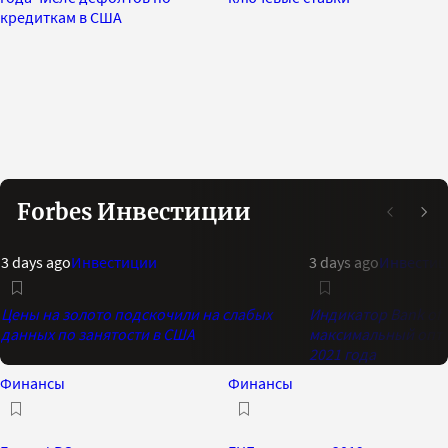
кредиткам в США
Forbes Инвестиции
3 days ago
Инвестиции
3 days ago
Инвестиц
Цены на золото подскочили на слабых
Индикатор Bank of 
данных по занятости в США
максимальный опти
2021 года
Финансы
Финансы