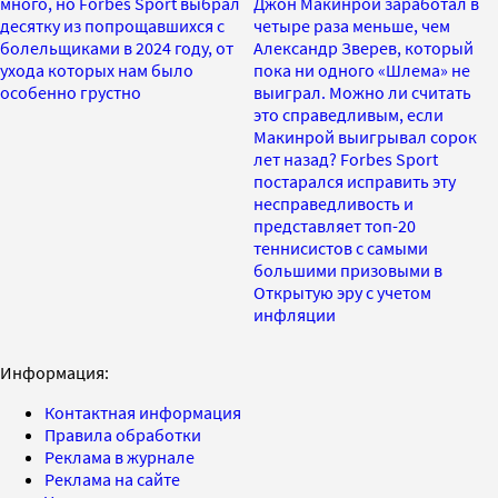
много, но Forbes Sport выбрал
Джон Макинрой заработал в
десятку из попрощавшихся с
четыре раза меньше, чем
болельщиками в 2024 году, от
Александр Зверев, который
ухода которых нам было
пока ни одного «Шлема» не
особенно грустно
выиграл. Можно ли считать
это справедливым, если
Макинрой выигрывал сорок
лет назад? Forbes Sport
постарался исправить эту
несправедливость и
представляет топ-20
теннисистов с самыми
большими призовыми в
Открытую эру с учетом
инфляции
Информация:
Контактная информация
Правила обработки
Реклама в журнале
Реклама на сайте