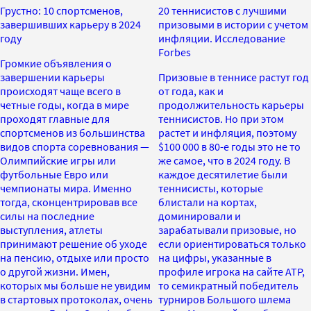
Грустно: 10 спортсменов,
20 теннисистов с лучшими
завершивших карьеру в 2024
призовыми в истории с учетом
году
инфляции. Исследование
Forbes
Громкие объявления о
завершении карьеры
Призовые в теннисе растут год
происходят чаще всего в
от года, как и
четные годы, когда в мире
продолжительность карьеры
проходят главные для
теннисистов. Но при этом
спортсменов из большинства
растет и инфляция, поэтому
видов спорта соревнования —
$100 000 в 80-е годы это не то
Олимпийские игры или
же самое, что в 2024 году. В
футбольные Евро или
каждое десятилетие были
чемпионаты мира. Именно
теннисисты, которые
тогда, сконцентрировав все
блистали на кортах,
силы на последние
доминировали и
выступления, атлеты
зарабатывали призовые, но
принимают решение об уходе
если ориентироваться только
на пенсию, отдыхе или просто
на цифры, указанные в
о другой жизни. Имен,
профиле игрока на сайте ATP,
которых мы больше не увидим
то семикратный победитель
в стартовых протоколах, очень
турниров Большого шлема