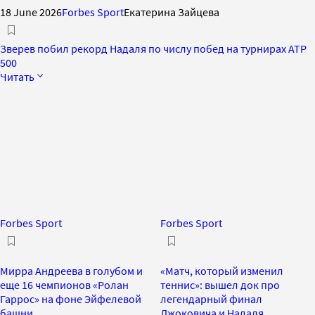
18 June 2026
Forbes Sport
Екатерина Зайцева
Зверев побил рекорд Надаля по числу побед на турнирах ATP
500
Читать
Forbes Sport
Forbes Sport
Мирра Андреева в голубом и
«Матч, который изменил
еще 16 чемпионов «Ролан
теннис»: вышел док про
Гаррос» на фоне Эйфелевой
легендарный финал
башни
Джоковича и Надаля