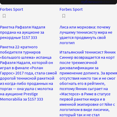
публичного статуса
Forbes Sport
Forbes Sport
Ракетка Рафаэля Надаля
Лиса или морковка: почему
продана на аукционе за
лучшему теннисисту мира не
рекордные $157 333
удается продвинуть свой
логотип
Ракетка 22-кратного
победителя турниров
Итальянский теннисист Янник
«Большого шлема» испанца
Синнер возвращается на корт
Рафаэля Надаля, которой он
после трехмесячной
играл в финале «Ролан
дисквалификации за
Гаррос» 2017 года, стала самой
применение допинга. За время
дорогой теннисной ракеткой
отсутствия никто так и не смог
из когда-либо проданных на
обогнать его в рейтинге,
торгах — она ушла с молотка
поэтому Янник сыграет на
на аукционе Prestige
«Мастерсе» в Риме в статусе
Memorabilia за $157 333
первой ракетки мира и в
именной экипировке от Nike с
логотипом в виде лисички,
который так и не стал