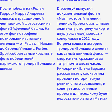
После победы на «Ролан
Discovery+ выпустил
Гаррос» Мирра Андреева
документальный фильм
снялась в традиционной
«Матч, который изменил
чемпионской фотосессии на
теннис». Проект осмысливает
фоне Эйфелевой башни. На
знаменитую встречу на корте
этом фоне с трофеем
двух (тогда еще) молодых
позировали настоящие
соперников в 2012 году.
легенды — от Рафаэля Надаля
Встреча вошла в историю
до Серены Уильямс. Forbes
турниров «Большого шлема»
Sport собрал самые красивые
как самый длинный финал —
фото победителей
спортсмены сражались за
парижского турнира Большого
титул почти шесть часов.
шлема
Кинокритик Елена Зархина
рассказывает, как картина
проводит историческую
ревизию того состязания, и
советует аналогичные
проекты для всех, кому будет
недостаточно этого «Матча»