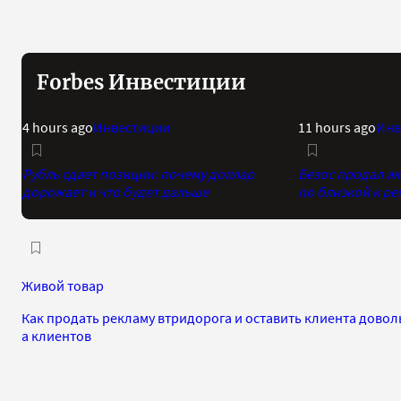
Forbes Инвестиции
4 hours ago
Инвестиции
11 hours ago
Инв
Рубль сдает позиции: почему доллар
Безос продал а
дорожает и что будет дальше
по близкой к р
Живой товар
Как продать рекламу втридорога и оставить клиента довол
а клиентов