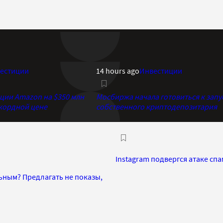
естиции
14 hours ago
Инвестиции
кции Amazon на $350 млн
Мосбиржа начала готовиться к запу
екордной цене
собственного криптодепозитария
Instagram подвергся атаке сп
ьным? Предлагать не показы,