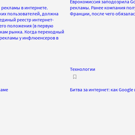
Еврокомиссия заподозрила Go
а рекламы в интернете.
рекламы. Ранее компания пол
ких пользователей, должна
Франции, после чего обязала
 единый реестр интернет-
 его положения (в первую
окам рынка. Когда переходный
 рекламы у инфлюенсеров в
Технологии
ламе
Битва за интернет: как Google