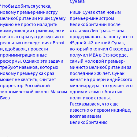
Сунака
Чтобы добиться успеха,
новому премьер-министру
Риши Сунак стал новым
Великобритании Риши Сунаку
премьер-министром
нужно не просто наладить
Великобритании после
коммуникации с рынком, но и
отставки Лиз Трасс — она
начать открытую дискуссию о
продержалась на посту всего
реальных последствиях Brexit
45 дней. 42-летний Сунак,
и, вдобавок, провести
который окончил Оксфорд и
проиммиграционные
получил MBA в Стэнфорде,
реформы. Однако эти задачи
самый молодой премьер-
требуют навыков, которых
министр Великобритании за
новому премьеру как раз
последние 200 лет. Сунак
может не хватить, считает
женат на дочери индийского
проректор Российской
миллиардера, что делает его
экономической школы Максим
одним из самых богатых
Буев
политиков страны.
Рассказываем, что еще
известно о первом индийце,
возглавившем
Великобританию