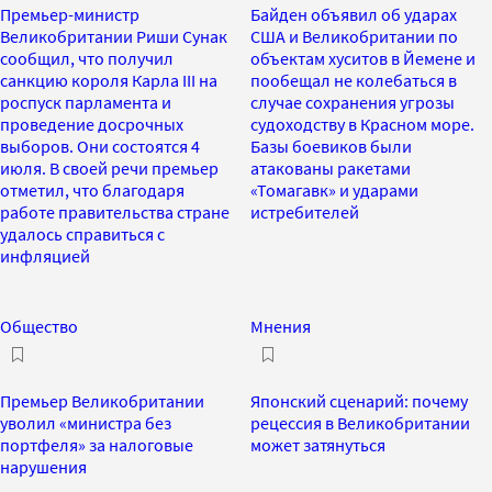
Премьер-министр
Байден объявил об ударах
Великобритании Риши Сунак
США и Великобритании по
сообщил, что получил
объектам хуситов в Йемене и
санкцию короля Карла III на
пообещал не колебаться в
роспуск парламента и
случае сохранения угрозы
проведение досрочных
судоходству в Красном море.
выборов. Они состоятся 4
Базы боевиков были
июля. В своей речи премьер
атакованы ракетами
отметил, что благодаря
«Томагавк» и ударами
работе правительства стране
истребителей
удалось справиться с
инфляцией
Общество
Мнения
Премьер Великобритании
Японский сценарий: почему
уволил «министра без
рецессия в Великобритании
портфеля» за налоговые
может затянуться
нарушения