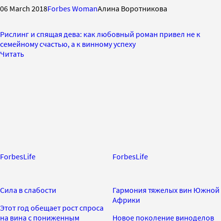
06 March 2018
Forbes Woman
Алина Воротникова
Рислинг и спящая дева: как любовный роман привел не к
семейному счастью, а к винному успеху
Читать
ForbesLife
ForbesLife
Сила в слабости
Гармония тяжелых вин Южной
Африки
Этот год обещает рост спроса
на вина с пониженным
Новое поколение виноделов