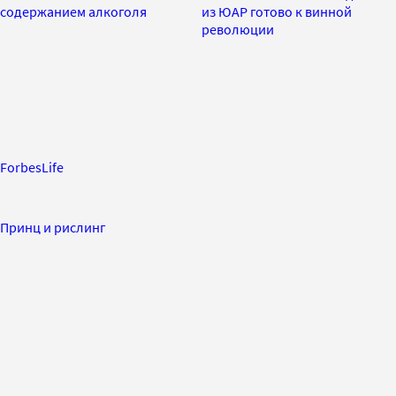
содержанием алкоголя
из ЮАР готово к винной
революции
ForbesLife
Принц и рислинг