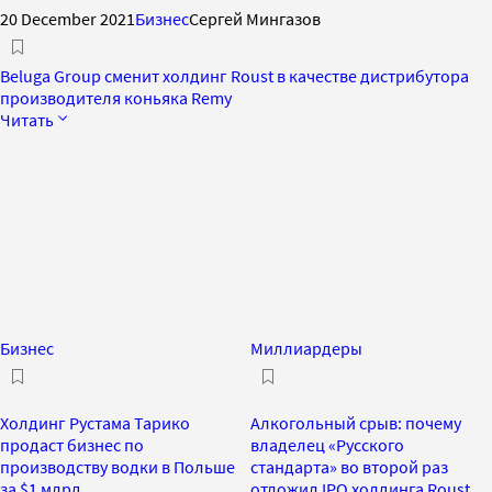
20 December 2021
Бизнес
Сергей Мингазов
Beluga Group cменит холдинг Roust в качестве дистрибутора
производителя коньяка Remy
Читать
Бизнес
Миллиардеры
Холдинг Рустама Тарико
Алкогольный срыв: почему
продаст бизнес по
владелец «Русского
производству водки в Польше
стандарта» во второй раз
за $1 млрд
отложил IPO холдинга Roust