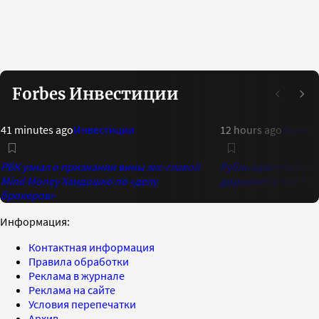
Forbes Инвестиции
41 minutes ago
Инвестиции
12 hours ago
Инвест
РБК узнал о признании вины экс-главой
Рубль сдает позици
Mind Money Хандошко по «делу
дорожает и что буд
брокеров»
Информация:
Контактная информация
Правила обработки
Реклама в журнале
Реклама на сайте
Условия перепечатки
Архив