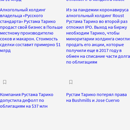
Алкогольный холдинг
Из-за пандемии коронавируса
владельца «Русского
алкогольный холдинг Roust
стандарта» Рустама Тарико
Рустама Тарико во второй раз
продаст свой бизнес в Польше
отложил IPO. Выход на биржу
местному производителю
необходим Тарико, чтобы
соков и макарон. Стоимость
миноритарии холдинга смогли
сделки составит примерно $1
продать его акции, которые
млрд
получили еще в 2017 году в
обмен на списание части долга
по облигациям
Компания Рустама Тарико
Рустам Тарико потерял права
допустила дефолт по
на Bushmills и Jose Cuervo
облигациям на $37 млн