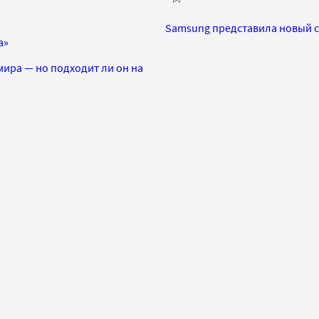
Samsung представила новый с
а»
мира — но подходит ли он на