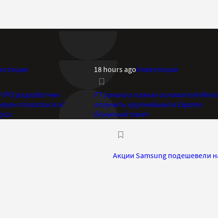
естиции
18 hours ago
Инвестиции
IPO разработчик
FT узнала о планах основателя Revol
ерен отказаться от
получить крупнейший в Европе
уса
бонусный пакет
Акции Samsung подешевели на