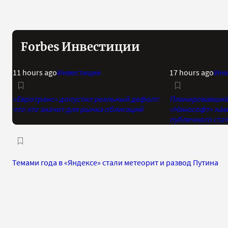
Forbes Инвестиции
11 hours ago
Инвестиции
17 hours ago
Инв
«Евротранс» допустил реальный дефолт:
Планировавший 
что это значит для рынка облигаций
«Нанософт» нам
публичного стат
Темами года в «Яндексе» стали метеорит и развод Путина