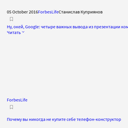
05 October 2016
ForbesLife
Станислав Куприянов
Ну, окей, Google: четыре важных вывода из презентации к
Читать
ForbesLife
Почему вы никогда не купите себе телефон-конструктор