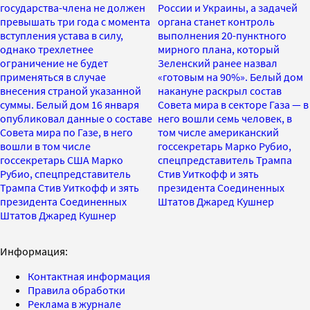
государства-члена не должен
России и Украины, а задачей
превышать три года с момента
органа станет контроль
вступления устава в силу,
выполнения 20-пунктного
однако трехлетнее
мирного плана, который
ограничение не будет
Зеленский ранее назвал
применяться в случае
«готовым на 90%». Белый дом
внесения страной указанной
накануне раскрыл состав
суммы. Белый дом 16 января
Совета мира в секторе Газа — в
опубликовал данные о составе
него вошли семь человек, в
Совета мира по Газе, в него
том числе американский
вошли в том числе
госсекретарь Марко Рубио,
госсекретарь США Марко
спецпредставитель Трампа
Рубио, спецпредставитель
Стив Уиткофф и зять
Трампа Стив Уиткофф и зять
президента Соединенных
президента Соединенных
Штатов Джаред Кушнер
Штатов Джаред Кушнер
Информация:
Контактная информация
Правила обработки
Реклама в журнале