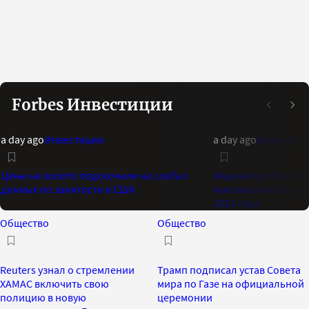
Forbes Инвестиции
a day ago
Инвестиции
a day ago
Инвестиц
Цены на золото подскочили на слабых
Индикатор Bank of 
данных по занятости в США
максимальный опти
2021 года
Общество
Общество
Reuters узнал о стремлении
Трамп подписал устав Совета
ХАМАС включить свою
мира по Газе на официальной
полицию в новую
церемонии