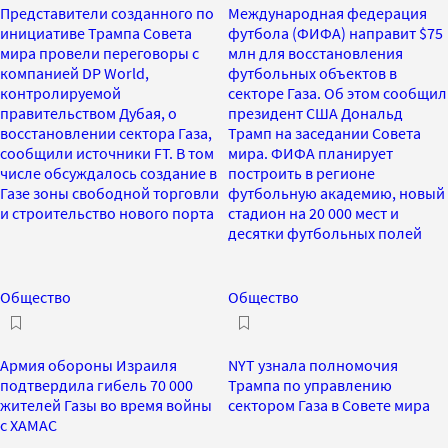
Представители созданного по
Международная федерация
инициативе Трампа Совета
футбола (ФИФА) направит $75
мира провели переговоры с
млн для восстановления
компанией DP World,
футбольных объектов в
контролируемой
секторе Газа. Об этом сообщил
правительством Дубая, о
президент США Дональд
восстановлении сектора Газа,
Трамп на заседании Совета
сообщили источники FT. В том
мира. ФИФА планирует
числе обсуждалось создание в
построить в регионе
Газе зоны свободной торговли
футбольную академию, новый
и строительство нового порта
стадион на 20 000 мест и
десятки футбольных полей
Общество
Общество
Армия обороны Израиля
NYT узнала полномочия
подтвердила гибель 70 000
Трампа по управлению
жителей Газы во время войны
сектором Газа в Совете мира
с ХАМАС