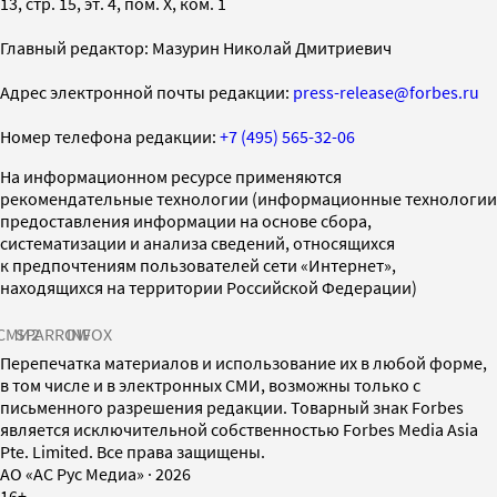
13, стр. 15, эт. 4, пом. X, ком. 1
Главный редактор: Мазурин Николай Дмитриевич
Адрес электронной почты редакции:
press-release@forbes.ru
Номер телефона редакции:
+7 (495) 565-32-06
На информационном ресурсе применяются
рекомендательные технологии (информационные технологии
предоставления информации на основе сбора,
систематизации и анализа сведений, относящихся
к предпочтениям пользователей сети «Интернет»,
находящихся на территории Российской Федерации)
СМИ2
SPARROW
INFOX
Перепечатка материалов и использование их в любой форме,
в том числе и в электронных СМИ, возможны только с
письменного разрешения редакции. Товарный знак Forbes
является исключительной собственностью Forbes Media Asia
Pte. Limited. Все права защищены.
AO «АС Рус Медиа»
·
2026
16+