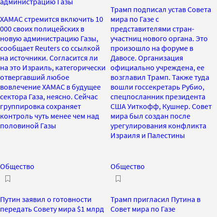
администрацию Газы
Трамп подписал устав Совета
ХАМАС стремится включить 10
мира по Газе с
000 своих полицейских в
представителями стран-
новую администрацию Газы,
участниц нового органа. Это
сообщает Reuters со ссылкой
произошло на форуме в
на источники. Согласится ли
Давосе. Организация
на это Израиль, категорически
официально учреждена, ее
отвергавший любое
возглавил Трамп. Также туда
вовлечение ХАМАС в будущее
вошли госсекретарь Рубио,
сектора Газа, неясно. Сейчас
спецпосланник президента
группировка сохраняет
США Уиткофф, Кушнер. Совет
контроль чуть менее чем над
мира был создан после
половиной Газы
урегулирования конфликта
Израиля и Палестины
Общество
Общество
Путин заявил о готовности
Трамп пригласил Путина в
передать Совету мира $1 млрд
Совет мира по Газе