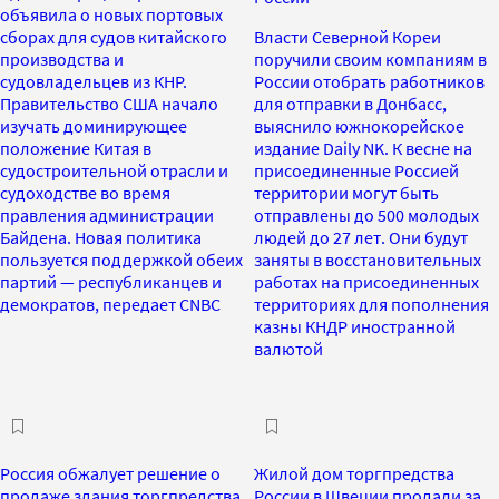
объявила о новых портовых
сборах для судов китайского
Власти Северной Кореи
производства и
поручили своим компаниям в
судовладельцев из КНР.
России отобрать работников
Правительство США начало
для отправки в Донбасс,
изучать доминирующее
выяснило южнокорейское
положение Китая в
издание Daily NK. К весне на
судостроительной отрасли и
присоединенные Россией
судоходстве во время
территории могут быть
правления администрации
отправлены до 500 молодых
Байдена. Новая политика
людей до 27 лет. Они будут
пользуется поддержкой обеих
заняты в восстановительных
партий — республиканцев и
работах на присоединенных
демократов, передает CNBC
территориях для пополнения
казны КНДР иностранной
валютой
Россия обжалует решение о
Жилой дом торгпредства
продаже здания торгпредства
России в Швеции продали за