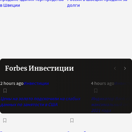
в Швеции
долги
Forbes Инвестиции
2 hours ago
Инвестиции
4 hours ago
Инвест
Цены на золото подскочили на слабых
Индикатор Bank of 
данных по занятости в США
максимальный опти
2021 года