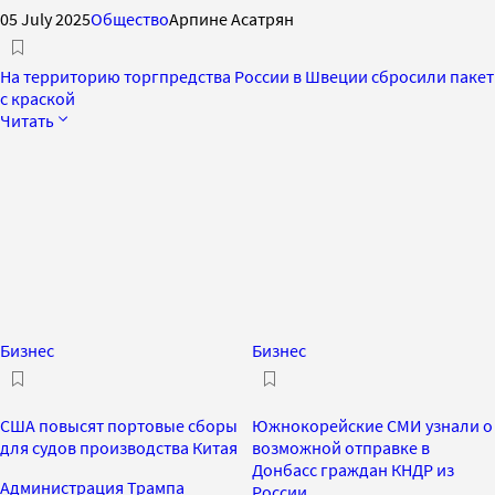
05 July 2025
Общество
Арпине Асатрян
На территорию торгпредства России в Швеции сбросили пакет
с краской
Читать
Бизнес
Бизнес
США повысят портовые сборы
Южнокорейские СМИ узнали о
для судов производства Китая
возможной отправке в
Донбасс граждан КНДР из
Администрация Трампа
России