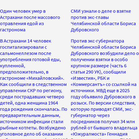
Один человек умер в
СМИ узнали о деле о взятке
Астрахани после массового
против экс-главы
отравления едой из
Челябинской области Бориса
гастронома
Дубровского
В Астрахани 14 человек
Против экс-губернатора
госпитализировали с
Челябинской области Бориса
сальмонеллезом после
Дубровского возбудили дело о
употребления готовой еды,
получении взятки в особо
купленной,
крупном размере (часть 6
предположительно, в
статьи 290 УК), сообщили
гастрономе «Михайловский».
«Известия», РБК и
Как сообщили в следственном
«Коммерсантъ» со ссылкой на
управлении СКР по региону,
источники. МВД еще в 2025
среди пострадавших четверо
году объявило Дубровского в
детей, одна женщина 1964
розыск. По версии следствия,
года рождения скончалась. По
которую приводят СМИ, экс-
предварительным данным,
губернатор через
источником инфекции стали
посредников получил 34 млн
рыбные котлеты. Возбуждено
рублей от бывшего владельца
уголовное дело об оказании
«Южуралмоста» Геннадия