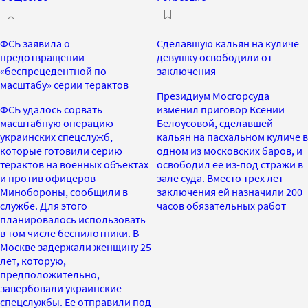
ФСБ заявила о
Сделавшую кальян на куличе
предотвращении
девушку освободили от
«беспрецедентной по
заключения
масштабу» серии терактов
Президиум Мосгорсуда
ФСБ удалось сорвать
изменил приговор Ксении
масштабную операцию
Белоусовой, сделавшей
украинских спецслужб,
кальян на пасхальном куличе в
которые готовили серию
одном из московских баров, и
терактов на военных объектах
освободил ее из-под стражи в
и против офицеров
зале суда. Вместо трех лет
Минобороны, сообщили в
заключения ей назначили 200
службе. Для этого
часов обязательных работ
планировалось использовать
в том числе беспилотники. В
Москве задержали женщину 25
лет, которую,
предположительно,
завербовали украинские
спецслужбы. Ее отправили под