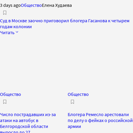
3 days ago
Общество
Елена Худаева
Суд в Москве заочно приговорил блогера Гасанова к четырем
годам колонии
Читать
Общество
Общество
Число пострадавших из-за
Блогера Ремесло арестовали
атаки на автобус в
по делу о фейках о российской
Белгородской области
армии
выросло до 27