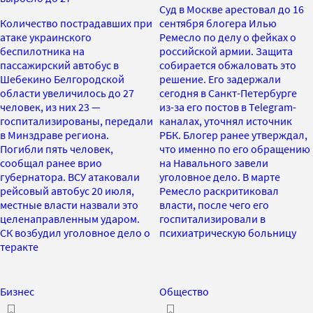
Суд в Москве арестовал до 16
Количество пострадавших при
сентября блогера Илью
атаке украинского
Ремесло по делу о фейках о
беспилотника на
российской армии. Защита
пассажирский автобус в
собирается обжаловать это
Шебекино Белгородской
решение. Его задержали
области увеличилось до 27
сегодня в Санкт-Петербурге
человек, из них 23 —
из-за его постов в Telegram-
госпитализированы, передали
каналах, уточнял источник
в Минздраве региона.
РБК. Блогер ранее утверждал,
Погибли пять человек,
что именно по его обращению
сообщал ранее врио
на Навального завели
губернатора. ВСУ атаковали
уголовное дело. В марте
рейсовый автобус 20 июля,
Ремесло раскритиковал
местные власти назвали это
власти, после чего его
целенаправленным ударом.
госпитализировали в
СК возбудил уголовное дело о
психиатрическую больницу
теракте
Бизнес
Общество