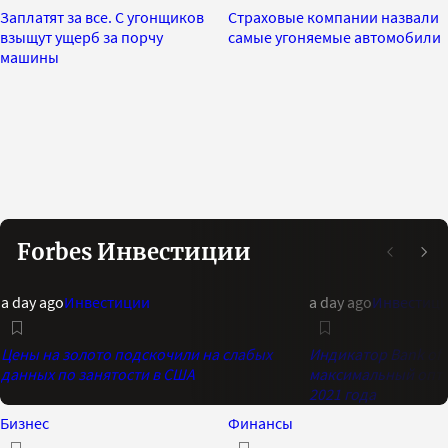
Заплатят за все. С угонщиков
Страховые компании назвали
взыщут ущерб за порчу
самые угоняемые автомобили
машины
Forbes Инвестиции
a day ago
Инвестиции
a day ago
Инвестиц
Цены на золото подскочили на слабых
Индикатор Bank of 
данных по занятости в США
максимальный опти
2021 года
Бизнес
Финансы