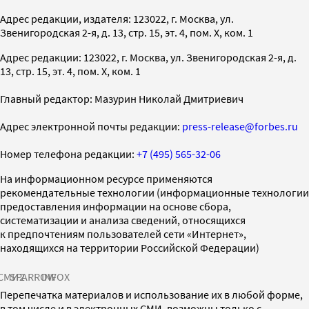
Адрес редакции, издателя: 123022, г. Москва, ул.
Звенигородская 2-я, д. 13, стр. 15, эт. 4, пом. X, ком. 1
Адрес редакции: 123022, г. Москва, ул. Звенигородская 2-я, д.
13, стр. 15, эт. 4, пом. X, ком. 1
Главный редактор: Мазурин Николай Дмитриевич
Адрес электронной почты редакции:
press-release@forbes.ru
Номер телефона редакции:
+7 (495) 565-32-06
На информационном ресурсе применяются
рекомендательные технологии (информационные технологии
предоставления информации на основе сбора,
систематизации и анализа сведений, относящихся
к предпочтениям пользователей сети «Интернет»,
находящихся на территории Российской Федерации)
СМИ2
SPARROW
INFOX
Перепечатка материалов и использование их в любой форме,
в том числе и в электронных СМИ, возможны только с