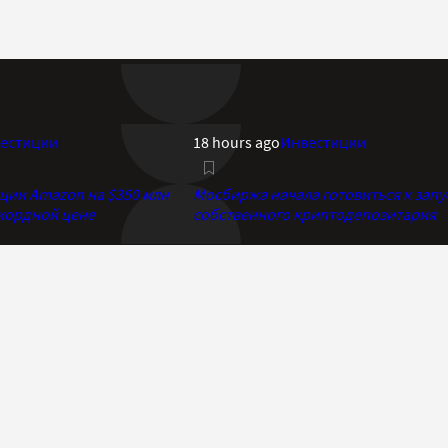
естиции
18 hours ago
Инвестиции
кции Amazon на $350 млн
Мосбиржа начала готовиться к запу
екордной цене
собственного криптодепозитария