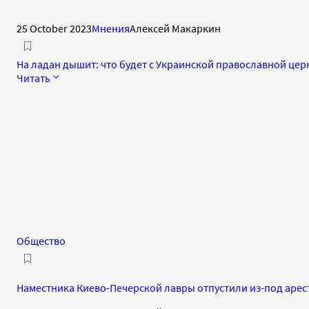
25 October 2023
Мнения
Алексей Макаркин
На ладан дышит: что будет с Украинской православной це
Читать
Общество
Наместника Киево-Печерской лавры отпустили из-под арест