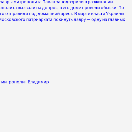
лавры митрополита Павла заподозрили в разжигании
полита вызвали на допрос, в его доме провели обыски. По
го отправили под домашний арест. В марте власти Украины
осковского патриархата покинуть лавру — одну из главных
и митрополит Владимир