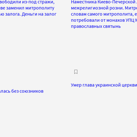
вободили из-под стражи,
Наместника Киево-Печерской 
иеве заменил митрополиту
межрелигиозной розни. Митро
 залога. Деньги на залог
словам самого митрополита, е
потребовали от монахов УПЦ М
православных святынь
Умер глава украинской церкв
алась без союзников