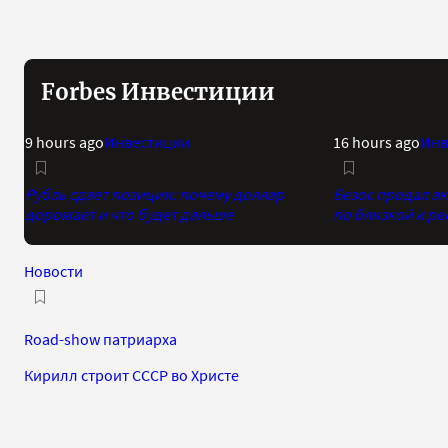
Forbes Инвестиции
9 hours ago
Инвестиции
16 hours ago
Инв
Рубль сдает позиции: почему доллар
Безос продал а
дорожает и что будет дальше
по близкой к р
Новости
Road-show патриарха
Кирилл строит СССР во Христе