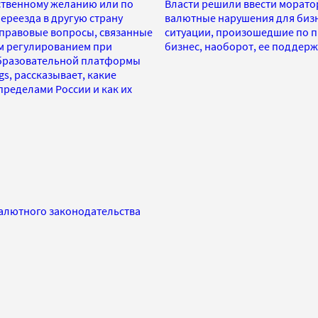
бственному желанию или по
Власти решили ввести морато
ереезда в другую страну
валютные нарушения для бизне
 правовые вопросы, связанные
ситуации, произошедшие по п
м регулированием при
бизнес, наоборот, ее поддер
образовательной платформы
gs, рассказывает, какие
пределами России и как их
алютного законодательства