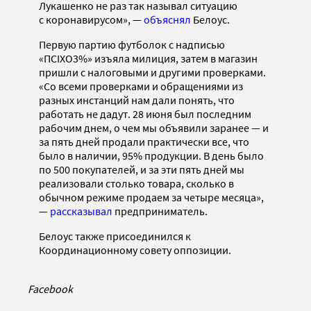
Лукашенко не раз так называл ситуацию
с коронавирусом», —
объяснял
Белоус.
Первую партию футболок с надписью
«ПСIХО3%» изъяла милиция, затем в магазин
пришли с налоговыми и другими проверками.
«Со всеми проверками и обращениями из
разных инстанций нам дали понять, что
работать не дадут. 28 июня был последним
рабочим днем, о чем мы объявили заранее — и
за пять дней продали практически все, что
было в на­личии, 95% продукции. В день было
по 500 покупателей, и за эти пять дней мы
реализовали столько товара, сколько в
обычном режиме продаем за четыре месяца»,
—
рассказывал
предприниматель.
Белоус также присоединился к
Координационному совету оппозиции.
Facebook