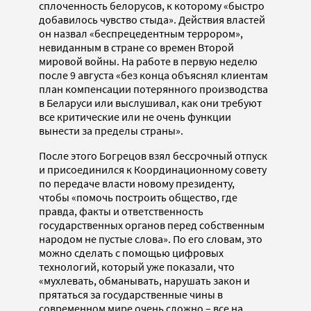
сплоченность белорусов, к которому «быстро
добавилось чувство стыда». Действия властей
он назвал «беспрецедентным террором»,
невиданным в стране со времен Второй
мировой войны. На работе в первую неделю
после 9 августа «без конца объяснял клиентам
план компенсации потерянного производства
в Беларуси или выслушивал, как они требуют
все критические или не очень функции
вынести за пределы страны».
После этого Богрецов взял бессрочный отпуск
и присоединился к Координационному совету
по передаче власти новому президенту,
чтобы «помочь построить общество, где
правда, факты и ответственность
государственных органов перед собственным
народом не пустые слова». По его словам, это
можно сделать с помощью цифровых
технологий, который уже показали, что
«мухлевать, обманывать, нарушать закон и
прятаться за государственные чины в
современном мире очень сложно – все на