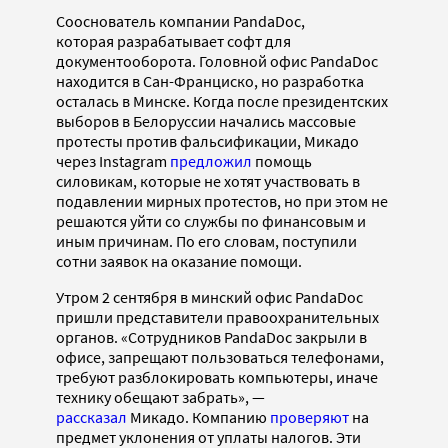
Сооснователь компании PandaDoc,
которая разрабатывает софт для
документооборота. Головной офис PandaDoc
находится в Сан-Франциско, но разработка
осталась в Минске. Когда после президентских
выборов в Белоруссии начались массовые
протесты против фальсификации, Микадо
через Instagram
предложил
помощь
силовикам, которые не хотят участвовать в
подавлении мирных протестов, но при этом не
решаются уйти со службы по финансовым и
иным причинам. По его словам, поступили
сотни заявок на оказание помощи.
Утром 2 сентября в минский офис PandaDoc
пришли представители правоохранительных
органов. «Сотрудников PandaDoc закрыли в
офисе, запрещают пользоваться телефонами,
требуют разблокировать компьютеры, иначе
технику обещают забрать», —
рассказал
Микадо. Компанию
проверяют
на
предмет уклонения от уплаты налогов. Эти