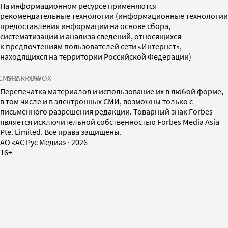
На информационном ресурсе применяются
рекомендательные технологии (информационные технологии
предоставления информации на основе сбора,
систематизации и анализа сведений, относящихся
к предпочтениям пользователей сети «Интернет»,
находящихся на территории Российской Федерации)
СМИ2
SPARROW
INFOX
Перепечатка материалов и использование их в любой форме,
в том числе и в электронных СМИ, возможны только с
письменного разрешения редакции. Товарный знак Forbes
является исключительной собственностью Forbes Media Asia
Pte. Limited. Все права защищены.
AO «АС Рус Медиа»
·
2026
16+