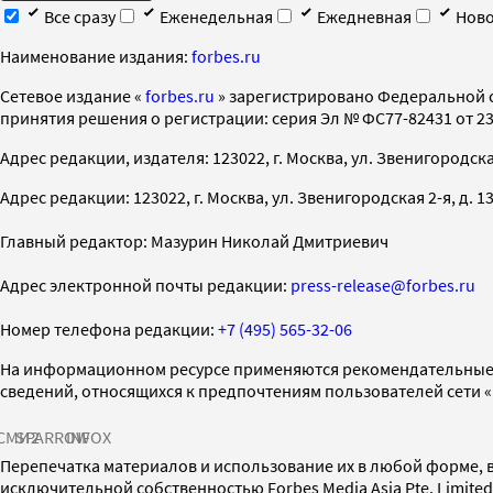
Все сразу
Еженедельная
Ежедневная
Ново
Наименование издания:
forbes.ru
Cетевое издание «
forbes.ru
» зарегистрировано Федеральной 
принятия решения о регистрации: серия Эл № ФС77-82431 от 23 
Адрес редакции, издателя: 123022, г. Москва, ул. Звенигородская 2-
Адрес редакции: 123022, г. Москва, ул. Звенигородская 2-я, д. 13, с
Главный редактор: Мазурин Николай Дмитриевич
Адрес электронной почты редакции:
press-release@forbes.ru
Номер телефона редакции:
+7 (495) 565-32-06
На информационном ресурсе применяются рекомендательные 
сведений, относящихся к предпочтениям пользователей сети 
СМИ2
SPARROW
INFOX
Перепечатка материалов и использование их в любой форме, в
исключительной собственностью Forbes Media Asia Pte. Limite