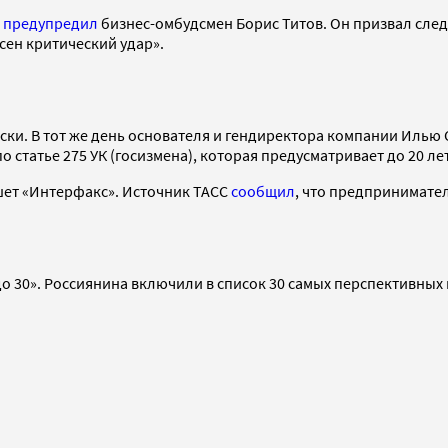
а
предупредил
бизнес-омбудсмен Борис Титов. Он призвал следс
сен критический удар».
ки. В тот же день основателя и гендиректора компании Илью
 статье 275 УК (госизмена), которая предусматривает до 20 л
шет «Интерфакс». Источник ТАСС
сообщил
, что предпринимате
до 30». Россиянина включили в список 30 самых перспективны