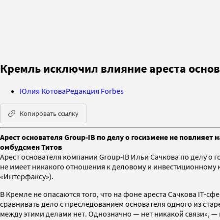
Кремль исключил влияние ареста основ
Юлия Котова
Редакция Forbes
Копировать ссылку
Арест основателя Group-IB по делу о госизмене не повлияет 
омбудсмен Титов
Арест основателя компании Group-IB Ильи Сачкова по делу о г
не имеет никакого отношения к деловому и инвестиционному кл
«Интерфаксу»).
В Кремле не опасаются того, что на фоне ареста Сачкова IT-с
сравнивать дело с преследованием основателя одного из стар
между этими делами нет. Однозначно — нет никакой связи», —