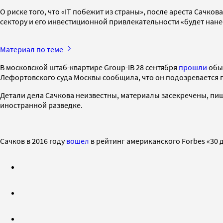
О риске того, что «IT побежит из страны», после ареста Сачков
сектору и его инвестиционной привлекательности «будет нане
Материал по теме
В московской штаб-квартире Group-IB 28 сентября
прошли
обыс
Лефортовского суда Москвы сообщила, что он подозревается по
Детали дела Сачкова неизвестны, материалы засекречены, пи
иностранной разведке.
Сачков в 2016 году
вошел
в рейтинг американского Forbes «30 