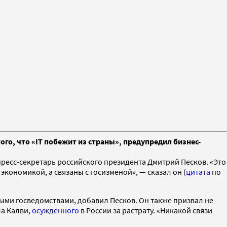
того, что «IT побежит из страны», предупредил бизнес-
пресс-секретарь российского президента Дмитрий Песков. «Это
экономикой, а связаны с госизменой», — сказал он (
цитата
по
ными госведомствами, добавил Песков. Он также призвал не
ла Калви,
осужденного
в России за растрату. «Никакой связи