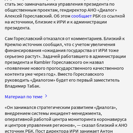
стать экс-замначальника управления президента по
общественным проектам, гендиректор АНО «Диалог»
Алексей Гореславский. Об этом
сообщает
РБК со ссылкой
на источники, близкие к ИРИ и к администрации
президента.
Сам Гореславский отказался от комментариев. Близкий к
Кремлю источник сообщил, что с учетом увеличения
финансирования «ожидания государства от ИРИ тоже
серьезно растут». Задачей работавшего в администрации
президента и Rambler Гореславского он назвал
«появление нового прогосударственного качественного
контента уже через год». Вместо Гореславского
руководить «Диалогом» будет его первый заместитель
Владимир Табак.
Материал по теме
«Он занимался стратегическим развитием «Диалога»,
внедрением системы инцидент-менеджмента,
оперативной работой центра мониторинга коронавируса
и центров управления регионов», — сказал близкий к АНО
источник РБК. Пост директора ИРИ занимает Антон