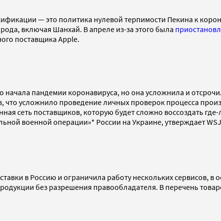
рсификации — это политика нулевой терпимости Пекина к корон
рода, включая Шанхай. В апреле из-за этого была
приостановл
ого поставщика Apple.
о начала пандемии коронавируса, но она усложнила и отсрочи
в, что усложнило проведение личных проверок процесса прои
нная сеть поставщиков, которую будет сложно воссоздать где-
льной военной операции»* России на Украине, утверждает WSJ
ставки в Россию и ограничила работу нескольких сервисов, в о
родукции без разрешения правообладателя. В перечень товар