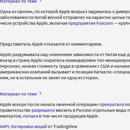
Материал по теме
Одна из причин, по которой Apple всерьез задумалась о диве
заболеваемости Китай весной отправлял на карантин целые го
числе устройства Apple, включая
предприятия Foxconn
— крупн
Представитель Apple отказался от комментариев.
Apple раздумывала над снижением зависимости от Китая еще д
въезд в страну Apple сократила командировки топ-менеджеро
персонал, низкая стоимость труда в сравнении с США и налаже
американских компаний вызывает и позиция Китая по «специа
ним, но в остальном не занял ни одну из сторон.
Материал по теме
Apple вскоре после начала «военной операции»
прекратила
по
правительство
разрешило
ввозить в Россию отдельные виды п
импортом,
попала
в том числе продукция Apple.
AAPL Котировки акций
от TradingView