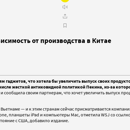
висимость от производства в Китае
 гаджетов, что хотела бы увеличить выпуск своих продуктов
числе жесткой антиковидной политикой Пекина, из-за которо
е и сообщила своим партнерам, что хочет увеличить выпуск пр
 Вьетнаме — и к этим странам сейчас присматривается компания
ne, планшеты iPad и компьютеры Mac, отметила WSJ со ссылкой
стояние с США, добавило издание.