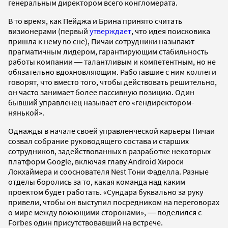
генеральным директором всего конгломерата.
В то время, как Пейджа и Брина принято считать
визионерами (первый
утверждает
, что идея поисковика
пришла к нему во сне), Пичаи сотрудники называют
прагматичным лидером, гарантирующим стабильность
работы компании ― талантливым и компетентным, но не
обязательно вдохновляющим. Работавшие с ним коллеги
говорят, что вместо того, чтобы действовать решительно,
он часто занимает более пассивную позицию. Один
бывший управленец называет его «гендиректором-
нянькой».
Однажды в начале своей управленческой карьеры Пичаи
созвал собрание руководящего состава и старших
сотрудников, задействованных в разработке некоторых
платформ Google, включая главу Android Хироси
Локхаймера и сооснователя Nest Тони Фаделла. Разные
отделы боролись за то, какая команда над каким
проектом будет работать. «Сундара буквально за руку
привели, чтобы он выступил посредником на переговорах
о мире между воюющими сторонами», ― поделился с
Forbes один присутствовавший на встрече.