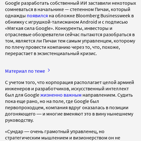
Google разработать собственный ИИ заставили некоторых
сомневаться в начальнике — степенном Пичаи, который
однажды
появился
на обложке Bloomberg Businessweek в
обнимку с игрушкой-талисманом Android и с подписью
«Мягкая сила Google». Конкуренты, инвесторы и
отраслевые обозреватели сейчас пытаются разобраться в
том, является ли Пичаи тем самым управленцем, которому
по плечу провести компанию через то, что, похоже,
перерастает в экзистенциальный кризис.
Материал по теме
С учетом того, что корпорация располагает целой армией
инженеров и разработчиков, искусственный интеллект
был для Google
жизненно важным
направлением. Судить
пока еще рано, но на поле, где Google был
первопроходцем, компания вдруг оказалась в позиции
догоняющего ― и многие вменяют это в вину нынешнему
руководству.
«Сундар ― очень грамотный управленец, но
стратегическим мышлением и визионерством он не