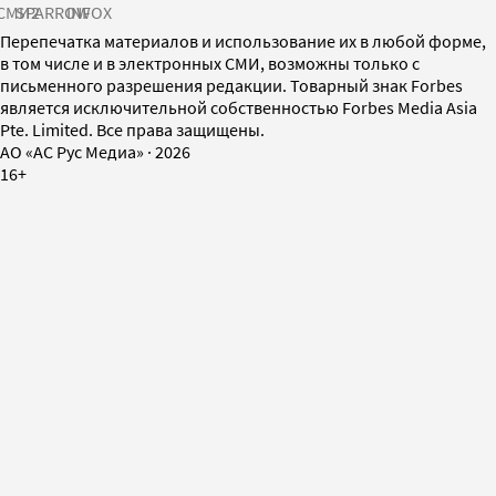
СМИ2
SPARROW
INFOX
Перепечатка материалов и использование их в любой форме,
в том числе и в электронных СМИ, возможны только с
письменного разрешения редакции. Товарный знак Forbes
является исключительной собственностью Forbes Media Asia
Pte. Limited. Все права защищены.
AO «АС Рус Медиа»
·
2026
16+