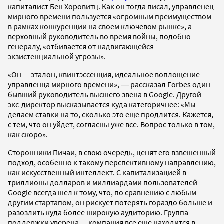
капиталист Бен Хоровитц. Как он тогда писал, управленец
мирного времени пользуется «огромным преимуществом
в рамках конкуренции на своем ключевом рынке», а
верховный руководитель во время войны, подобно
генералу, «отбивается от надвигающейся
экзистенциальной угрозы».
«Он — эталон, квинтэссенция, идеальное воплощение
управленца мирного времени», ― рассказал Forbes один
бывший руководитель высшего звена в Google. Другой
экс-директор высказывается куда категоричнее: «Мы
делаем ставки на то, сколько это еще продлится. Кажется,
с тем, что он уйдет, согласны уже все. Вопрос только в том,
как скоро».
Сторонники Пичаи, в свою очередь, ценят его взвешенный
подход, особенно к такому перспективному направлению,
как искусственный интеллект. С капитализацией в
триллионы долларов и миллиардами пользователей
Google всегда шел к тому, что, по сравнению с любым
другим стартапом, он рискует потерять гораздо больше и
разозлить куда более широкую аудиторию. Группа
поддержки уверена — компания все еще находится в