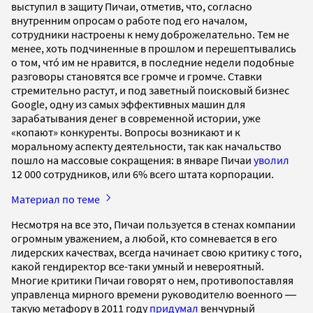
выступил в защиту Пичаи, отметив, что, согласно
внутренним опросам о работе под его началом,
сотрудники настроены к нему доброжелательно. Тем не
менее, хоть подчиненные в прошлом и перешептывались
о том, чтó им не нравится, в последние недели подобные
разговоры становятся все громче и громче. Ставки
стремительно растут, и под заветный поисковый бизнес
Google, одну из самых эффективных машин для
зарабатывания денег в современной истории, уже
«копают» конкуренты. Вопросы возникают и к
моральному аспекту деятельности, так как начальство
пошло на массовые сокращения: в январе Пичаи
уволил
12 000 сотрудников, или 6% всего штата корпорации.
Материал по теме
Несмотря на все это, Пичаи пользуется в стенах компании
огромным уважением, а любой, кто сомневается в его
лидерских качествах, всегда начинает свою критику с того,
какой гендиректор все-таки умный и невероятный.
Многие критики Пичаи говорят о нем, противопоставляя
управленца мирного времени руководителю военного ―
такую метафору в 2011 году
придумал
венчурный