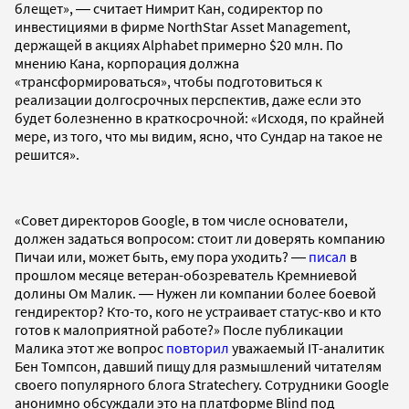
блещет», ― считает Нимрит Кан, содиректор по
инвестициями в фирме NorthStar Asset Management,
держащей в акциях Alphabet примерно $20 млн. По
мнению Кана, корпорация должна
«трансформироваться», чтобы подготовиться к
реализации долгосрочных перспектив, даже если это
будет болезненно в краткосрочной: «Исходя, по крайней
мере, из того, что мы видим, ясно, что Сундар на такое не
решится».
«Совет директоров Google, в том числе основатели,
должен задаться вопросом: стоит ли доверять компанию
Пичаи или, может быть, ему пора уходить? ―
писал
в
прошлом месяце ветеран-обозреватель Кремниевой
долины Ом Малик. ― Нужен ли компании более боевой
гендиректор? Кто-то, кого не устраивает статус-кво и кто
готов к малоприятной работе?» После публикации
Малика этот же вопрос
повторил
уважаемый IT-аналитик
Бен Томпсон, давший пищу для размышлений читателям
своего популярного блога Stratechery. Сотрудники Google
анонимно обсуждали это на платформе Blind под