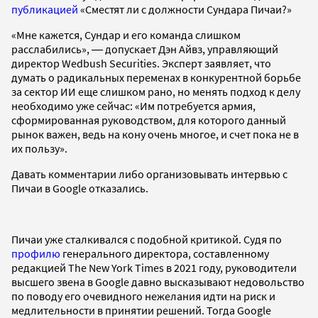
публикацией
«Сместят ли с должности Сундара Пичаи?»
«Мне кажется, Сундар и его команда слишком
расслабились», ― допускает Дэн Айвз, управляющий
директор Wedbush Securities. Эксперт заявляет, что
думать о радикальных переменах в конкурентной борьбе
за сектор ИИ еще слишком рано, но менять подход к делу
необходимо уже сейчас: «Им потребуется армия,
сформированная руководством, для которого данный
рынок важен, ведь на кону очень многое, и счет пока не в
их пользу».
Давать комментарии либо организовывать интервью с
Пичаи в Google отказались.
Пичаи уже сталкивался с подобной критикой. Судя по
профилю
генерального директора, составленному
редакцией The New York Times в 2021 году, руководители
высшего звена в Google давно высказывают недовольство
по поводу его очевидного нежелания идти на риск и
медлительности в принятии решений. Тогда Google