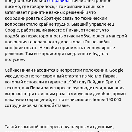
предположительно
отправила
Пичаи электронное
письмо, где говорилось, что компания слишком
затягивает принятие важных решений и что
координировать обратную связь по техническим
вопросам стало крайне трудно. Бывший управленец
Google, работавший вместе с Пичаи, отмечает, что
подобная нерасторопность отчасти обусловлена манерой
поведения генерального директора: «Он не любит
конфликтовать. Не любит принимать непопулярные
решения. Там все происходит медленно и будто в
полусне».
Сейчас Пичаи находится в непростом положении. Google
уже далеко не тот скромный стартап из Менло-Парка,
который основали в гараже в 1998 году Пейдж и Брин. С
тех пор, как Пичаи занял кресло руководителя, компания
выросла в три с лишним раза; в минувшем декабре, прямо
накануне сокращений, в штате числилось более 190 000
сотрудников на полной ставке.
Такой взрывной рост чреват культурными сдвигами,