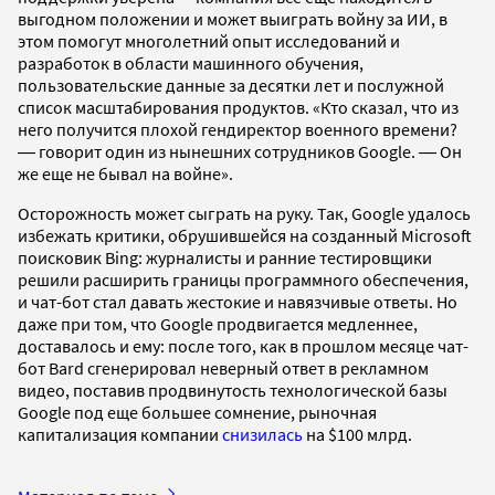
выгодном положении и может выиграть войну за ИИ, в
этом помогут многолетний опыт исследований и
разработок в области машинного обучения,
пользовательские данные за десятки лет и послужной
список масштабирования продуктов. «Кто сказал, что из
него получится плохой гендиректор военного времени?
― говорит один из нынешних сотрудников Google. ― Он
же еще не бывал на войне».
Осторожность может сыграть на руку. Так, Google удалось
избежать критики, обрушившейся на созданный Microsoft
поисковик Bing: журналисты и ранние тестировщики
решили расширить границы программного обеспечения,
и чат-бот стал давать жестокие и навязчивые ответы. Но
даже при том, что Google продвигается медленнее,
доставалось и ему: после того, как в прошлом месяце чат-
бот Bard сгенерировал неверный ответ в рекламном
видео, поставив продвинутость технологической базы
Google под еще большее сомнение, рыночная
капитализация компании
снизилась
на $100 млрд.