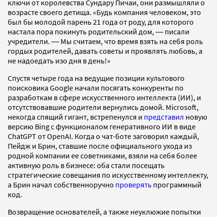
ключи от королевства Сундару Пичаи, они размышляли о
возрасте своего детища. «Будь компания человеком, это
был бы молодой парень 21 года от роду, для которого
настала пора покинуть родительский дом, ― писали
учредители. ― Мы считаем, что время взять на себя роль
гордых родителей, давать советы и проявлять любовь, а
не надоедать изо дня в день!»
Спустя четыре года на ведущие позиции культового
поисковика Google начали посягать конкуренты по
разработкам в сфере искусственного интеллекта (ИИ), и
отсутствовавшие родители вернулись домой. Microsoft,
некогда спящий гигант, встрепенулся и
представил
новую
версию Bing с функционалом генеративного ИИ в виде
ChatGPT от OpenAI. Когда о чат-боте заговорил каждый,
Пейдж и Брин, ставшие после официального ухода из
родной компании ее советниками, взяли на себя более
активную роль в бизнесе: оба стали посещать
стратегические совещания по искусственному интеллекту,
а Брин начал собственноручно
проверять
программный
код.
Возвращение основателей, а также неуклюжие попытки