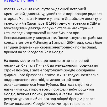
Материал по теме
Взлет Пичаи был жизнеутверждающей историей
Кремниевой долины. Будущий глава корпорации родился
в городе Ченнаи в Индии и учился в Индийском институте
технологий в Харагпуре. В 1993 году он переехал в США и
впоследствии дважды получил степень магистра — в
Стэнфорде и Уортонской школе бизнеса при
Пенсильванском университете. После выпуска он работал
консультантом в McKinsey, а 1 апреля 2004 года, когда был
запущен фирменный сервис электронной почты Gmail,
пришел на собеседование в Google.
На новом месте он быстро поднялся по карьерной
лестнице. Сначала Пичаи был менеджером продукта по
строке поиска, а затем подтолкнул Google к созданию
фирменного браузера Chrome. В 2013 году он возглавил
подразделение Android, заменив в этой роли
оскандалившегося Энди Рубина. Два года спустя его
назначили куратором всего портфеля веб-продуктов
Google, включая поиск, рекламу и карты. После
реструктуризации бизнеса под общий бренд Alphabet
Пичаи возглавил Google. Через четыре года он стал