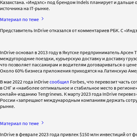
Казахстана. «Индэлс» под брендом Indels планирует и дальше 
источника на IT-рынке.
Материал по теме
Представитель InDrive отказался от комментариев РБК. С «Инд
InDrive основал в 2013 году в Якутске предприниматель Арсе
междугородние поездки, курьерскую доставку и доставку грузов.
что позволяет пассажирам и водителям договариваться о цене. 
Около 60% бизнеса приложения приходятся на Латинскую Амери
В мае 2022 года inDrive
сообщил
Forbes, что перевозит часть с
в СНГ и «наиболее оптимальное и стабильное место в регионе»
онлайн-изданию Tengrinews. К марту 2023 года InDrive перевез
России «запрещают международным компаниям держать сотрудник
рынке.
Материал по теме
InDrive в феврале 2023 года привлек $150 млн инвестиций от ф