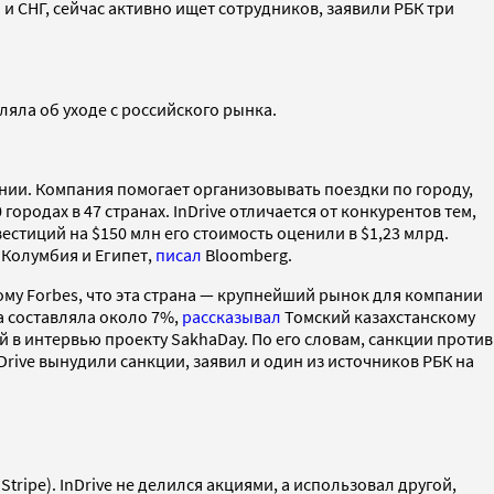
и СНГ, сейчас активно ищет сотрудников, заявили РБК три
вляла об уходе с российского рынка.
рнии. Компания помогает организовывать поездки по городу,
ородах в 47 странах. InDrive отличается от конкурентов тем,
вестиций на $150 млн его стоимость оценили в $1,23 млрд.
 Колумбия и Египет,
писал
Bloomberg.
ому Forbes, что эта страна — крупнейший рынок для компании
да составляла около 7%,
рассказывал
Томский казахстанскому
 в интервью проекту SakhaDay. По его словам, санкции против
rive вынудили санкции, заявил и один из источников РБК на
 Stripe). InDrive не делился акциями, а использовал другой,