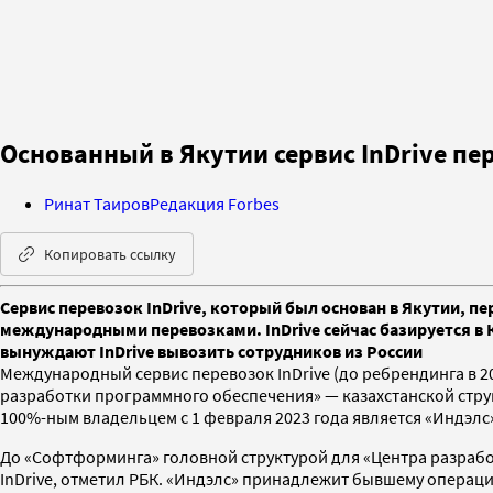
Основанный в Якутии сервис InDrive пер
Ринат Таиров
Редакция Forbes
Копировать ссылку
Сервис перевозок InDrive, который был основан в Якутии, п
международными перевозками. InDrive сейчас базируется в К
вынуждают InDrive вывозить сотрудников из России
Международный сервис перевозок InDrive (до ребрендинга в 2
разработки программного обеспечения» — казахстанской струк
100%-ным владельцем с 1 февраля 2023 года является «Индэлс
До «Софтформинга» головной структурой для «Центра разрабо
InDrive, отметил РБК. «Индэлс» принадлежит бывшему операци