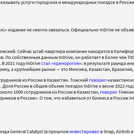
оказывать услуги городских и международных поездок в России 
элс» издание не смогло связаться. Официально InDrive не объя
н Томский. Сейчас штаб-квартира компании находится в Калифо
 По собственным данным InDrive, он работает в более чем 700 г
В 2021 году InDrive
стал «единорогом»
: в результате раунда ин
ку, а крупнейшие рынки — это Мексика, Казахстан, Бразилия,
отрудников из России в Казахстан. Томский
говорил
казахстанск
. Доля России в общем объеме поездок InDrive к весне 2022 го
 около 1000 сотрудников из России в Казахстан,
говорил
Томский
ов в России». О том, что избавиться от бизнеса в России InD
онда General Catalyst (в прошлом
инвестировал
в Snap, Airbnb и