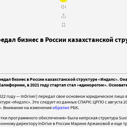
едал бизнес в России казахстанской стр
ередал бизнес в России казахстанской структуре «Индэлс». О
алифорнии, в 2021 году стартап стал «единорогом». Основат
022 году — InDriver) передал свое основное юридическое лицо
туре «Индэлс». Это следует из данных СПАРК: ЦРПО с августа 
». Внимание на изменения
обратил
РБК.
тки программного обеспечения» была кипрская структура Suol
онному директору InDrive в России Марине Аржаковой и еще т