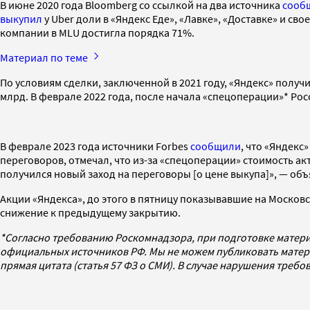
В июне 2020 года Bloomberg со ссылкой на два источника
сооб
выкупил
у Uber доли в «Яндекс Еде», «Лавке», «Доставке» и с
компании в MLU достигла порядка 71%.
Материал по теме
По условиям сделки, заключенной в 2021 году, «Яндекс» получ
млрд. В феврале 2022 года, после начала «спецоперации»* Рос
В феврале 2023 года источники Forbes
сообщили
, что «Яндекс
переговоров, отмечал, что из-за «спецоперации» стоимость а
получился новый заход на переговоры [о цене выкупа]», — объ
Акции «Яндекса», до этого в пятницу показывавшие на Московс
снижение к предыдущему закрытию.
*Согласно требованию Роскомнадзора, при подготовке матери
официальных источников РФ. Мы не можем публиковать матери
прямая цитата (статья 57 ФЗ о СМИ). В случае нарушения треб