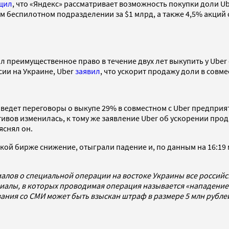
щил
, что «Яндекс» рассматривает возможность покупки доли Ub
воем беспилотном подразделении за $1 млрд, а также 4,5% акци
ил преимущественное право в течение двух лет выкупить у Ube
сии на Украине, Uber
заявил
, что ускорит продажу доли в совм
» ведет переговоры о выкупе 29% в совместном с Uber предприя
ктивов изменилась, к тому же заявление Uber об ускорении пр
яснял он.
кой бирже снижение, отыграли падение и, по данным на 16:19 
алов о специальной операции на востоке Украины все россий
алы, в которых проводимая операция называется «нападением
ования со СМИ может быть взыскан штраф в размере 5 млн рубл