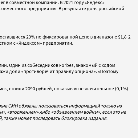
er в совместной компании. В 2021 году «Яндекс»
й совместного предприятия. В результате доля российской
r оставшиеся 29% по фиксированной цене в диапазоне $1,8-2
естном с «Яндексом» предприятии.
тии. Один из собеседников Forbes, знакомый с ходом
одажи доли «противоречит правилу опциона». «Поэтому
мск, стоили 2090 рублей, показывая незначительное (0,1%)
ские СМИ обязаны пользоваться информацией только из
», «вторжением» либо «объявлением войны», если это не
ей, также может последовать блокировка издания.