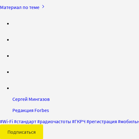
Материал по теме
Сергей Мингазов
Редакция Forbes
#
Wi-Fi
#
стандарт
#
радиочастоты
#
ГКРЧ
#
регистрация
#
мобильн
Подписаться