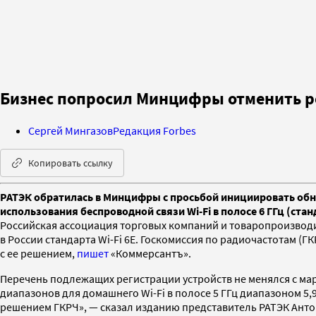
Бизнес попросил Минцифры отменить ре
Сергей Мингазов
Редакция Forbes
Копировать ссылку
РАТЭК обратилась в Минцифры с просьбой инициировать обн
использования беспроводной связи Wi-Fi в полосе 6 ГГц (стан
Российская ассоциация торговых компаний и товаропроизвод
в России стандарта Wi-Fi 6E. Госкомиссия по радиочастотам (
с ее решением,
пишет
«Коммерсантъ».
Перечень подлежащих регистрации устройств не менялся с мар
диапазонов для домашнего Wi-Fi в полосе 5 ГГц диапазоном 5,
решением ГКРЧ», — сказал изданию представитель РАТЭК Антон