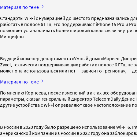
Материал по теме
Стандарты Wi-Fi с нумерацией до шестого предназначались для р
работать в полосе 6 ГГц. Его поддерживают iPhone 15 Pro и Pro 
позволяет устанавливать более широкий канал связи внутри п
Минцифры.
Ведущий инженер департамента «Умный дом» «Марвел-Дистрибуц
Zyxel, технически поддерживающих работу в полосе 6 ГГц, не за
может она использоваться или нет — зависит от региона», — д
Материал по теме
По мнению Корнеева, после изменений в актах все оборудовани
параметры, сказал генеральный директор TelecomDaily Денис 
другие устройства с Wi-Fi определяют свое местоположение по
В России в 2020 году было разрешено использование Wi-Fi 6. I
американской компании из России в 2022 году она заблокиров