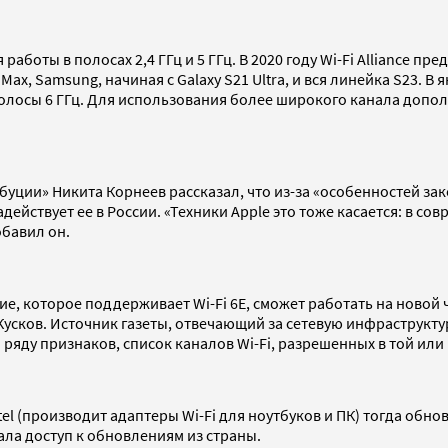
аботы в полосах 2,4 ГГц и 5 ГГц. В 2020 году Wi-Fi Alliance п
Max, Samsung, начиная с Galaxy S21 Ultra, и вся линейка S23. В 
олосы 6 ГГц. Для использования более широкого канала допол
ии» Никита Корнеев рассказал, что из-за «особенностей зако
действует ее в России. «Техники Apple это тоже касается: в со
обавил он.
е, которое поддерживает Wi-Fi 6E, сможет работать на новой 
Кусков. Источник газеты, отвечающий за сетевую инфраструкту
 ряду признаков, список каналов Wi-Fi, разрешенных в той или
ntel (производит адаптеры Wi-Fi для ноутбуков и ПК) тогда обн
ала доступ к обновлениям из страны.