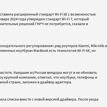
редставила расширенный стандарт Wi-Fi 6E с возможностью
январе 2024 года утвержден стандарт Wi-Fi 7, который
нительных решений ГКРЧ не потребуется, сказали в
нодательного регулирования» ряд роутеров Xiaomi, Mikrotik и
временных ноутбуках MacBook есть технология Wi-Fi 6E, но
частоте. Ушедшие из России вендоры могут и не обновить
ру крупной компании, отметил, что ноутбуки, телефоны и
 иной стране, заложен в драйвер адаптера.
овила списки вместе с новой версией драйвера. После ухода