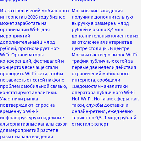
Из-за отключений мобильного
Московские заведения
интернета в 2026 году бизнес
получили дополнительную
может заработать на
выручку в размере 6 млрд
организации Wi-Fi для
рублей и около 3,4 млн
мероприятий
дополнительных клиентов из-
дополнительный 1 млрд
за отключения интернета в
рублей, прогнозирует Hot-
центре столицы. В центре
WiFi. Организаторы
Москвы вчетверо вырос Wi-Fi-
конференций, фестивалей и
трафик публичных сетей за
концертов все чаще стали
первые две недели действия
проводить Wi-Fi-сети, чтобы
ограничений мобильного
не зависеть от сетей на фоне
интернета, сообщили
проблем с мобильной связью,
«Ведомостям» аналитики
констатируют аналитики.
оператора публичного Wi-Fi
Участники рынка
Hot-Wi-Fi. Но такие сферы, как
подтверждают: спрос на
такси, службы доставки и
временную Wi-Fi-
онлайн-ретейл, ежедневно
инфраструктуру и надежные
теряют по 0,5–1 млрд рублей,
альтернативные каналы связи
отметил эксперт
для мероприятий растет в
разы с начала введения