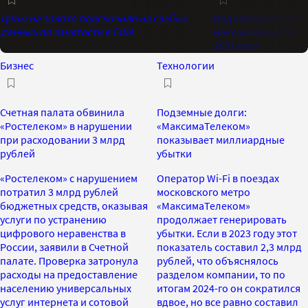
Цены на золото подскочили на слабых
Индикатор Bank of 
данных по занятости в США
максимальный опти
2021 года
Бизнес
Технологии
Счетная палата обвинила
Подземные долги:
«Ростелеком» в нарушении
«МаксимаТелеком»
при расходовании 3 млрд
показывает миллиардные
рублей
убытки
«Ростелеком» с нарушением
Оператор Wi-Fi в поездах
потратил 3 млрд рублей
московского метро
бюджетных средств, оказывая
«МаксимаТелеком»
услуги по устранению
продолжает генерировать
цифрового неравенства в
убытки. Если в 2023 году этот
России, заявили в Счетной
показатель составил 2,3 млрд
палате. Проверка затронула
рублей, что объяснялось
расходы на предоставление
разделом компании, то по
населению универсальных
итогам 2024-го он сократился
услуг интернета и сотовой
вдвое, но все равно составил