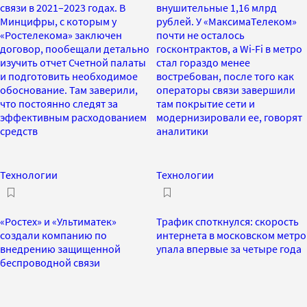
связи в 2021–2023 годах. В
внушительные 1,16 млрд
Минцифры, с которым у
рублей. У «МаксимаТелеком»
«Ростелекома» заключен
почти не осталось
договор, пообещали детально
госконтрактов, а Wi-Fi в метро
изучить отчет Счетной палаты
стал гораздо менее
и подготовить необходимое
востребован, после того как
обоснование. Там заверили,
операторы связи завершили
что постоянно следят за
там покрытие сети и
эффективным расходованием
модернизировали ее, говорят
средств
аналитики
Технологии
Технологии
«Ростех» и «Ультиматек»
Трафик споткнулся: скорость
создали компанию по
интернета в московском метро
внедрению защищенной
упала впервые за четыре года
беспроводной связи