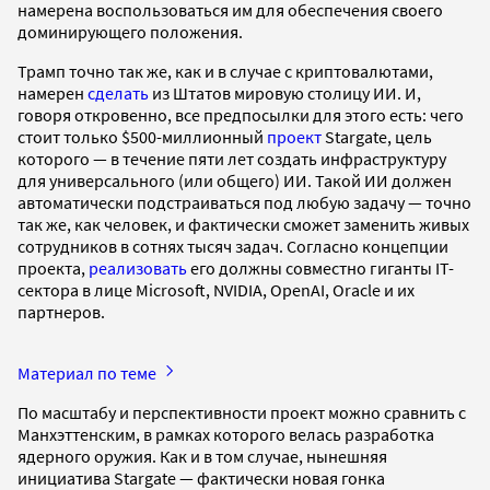
намерена воспользоваться им для обеспечения своего
доминирующего положения.
Трамп точно так же, как и в случае с криптовалютами,
намерен
сделать
из Штатов мировую столицу ИИ. И,
говоря откровенно, все предпосылки для этого есть: чего
стоит только $500-миллионный
проект
Stargate, цель
которого — в течение пяти лет создать инфраструктуру
для универсального (или общего) ИИ. Такой ИИ должен
автоматически подстраиваться под любую задачу — точно
так же, как человек, и фактически сможет заменить живых
сотрудников в сотнях тысяч задач. Согласно концепции
проекта,
реализовать
его должны совместно гиганты IT-
сектора в лице Microsoft, NVIDIA, OpenAI, Oracle и их
партнеров.
Материал по теме
По масштабу и перспективности проект можно сравнить с
Манхэттенским, в рамках которого велась разработка
ядерного оружия. Как и в том случае, нынешняя
инициатива Stargate — фактически новая гонка