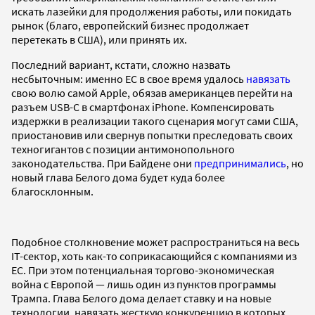
искать лазейки для продолжения работы, или покидать
рынок (благо, европейский бизнес продолжает
перетекать в США), или принять их.
Последний вариант, кстати, сложно назвать
несбыточным: именно ЕС в свое время удалось
навязать
свою волю самой Apple, обязав американцев перейти на
разъем USB-C в смартфонах iPhone. Компенсировать
издержки в реализации такого сценария могут сами США,
приостановив или свернув попытки преследовать своих
техногигантов с позиции антимонопольного
законодательства. При Байдене они
предпринимались
, но
новый глава Белого дома будет куда более
благосклонным.
Подобное столкновение может распространиться на весь
IT-сектор, хоть как-то соприкасающийся с компаниями из
ЕС. При этом потенциальная торгово-экономическая
война с Европой — лишь один из пунктов программы
Трампа. Глава Белого дома делает ставку и на новые
технологии, навязать жесткую конкуренцию в которых