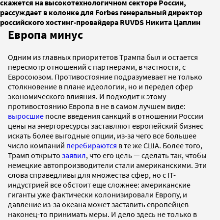
скажется на высокотехнологичном секторе России,
рассуждает в колонке для Forbes генеральный директор
российского хостинг-провайдера RUVDS Никита Цаплин
Европа минус
Одним из главных приоритетов Трампа был и остается
пересмотр отношений с партнерами, в частности, с
Евросоюзом. Противостояние подразумевает не только
столкновение в плане идеологии, но и передел сфер
экономического влияния. И подходит к этому
противостоянию Европа в не в самом лучшем виде:
выросшие
после введения санкций в отношении России
цены на энергоресурсы заставляют европейский бизнес
искать более выгодные опции, из-за чего все большее
число компаний
перебираются
в те же США. Более того,
Трамп открыто
заявил
, что его цель — сделать так, чтобы
немецкие автопроизводители стали американскими. Эти
слова справедливы для множества сфер, но с IT-
индустрией все обстоит еще сложнее: американские
гиганты уже фактически колонизировали Европу, и
давление из-за океана может заставить европейцев
наконец-то принимать меры. И дело здесь не только в