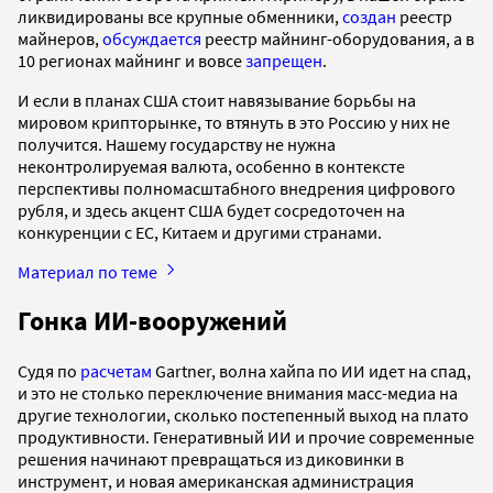
ликвидированы все крупные обменники,
создан
реестр
майнеров,
обсуждается
реестр майнинг-оборудования, а в
10 регионах майнинг и вовсе
запрещен
.
И если в планах США стоит навязывание борьбы на
мировом крипторынке, то втянуть в это Россию у них не
получится. Нашему государству не нужна
неконтролируемая валюта, особенно в контексте
перспективы полномасштабного внедрения цифрового
рубля, и здесь акцент США будет сосредоточен на
конкуренции с ЕС, Китаем и другими странами.
Материал по теме
Гонка ИИ-вооружений
Судя по
расчетам
Gartner, волна хайпа по ИИ идет на спад,
и это не столько переключение внимания масс-медиа на
другие технологии, сколько постепенный выход на плато
продуктивности. Генеративный ИИ и прочие современные
решения начинают превращаться из диковинки в
инструмент, и новая американская администрация