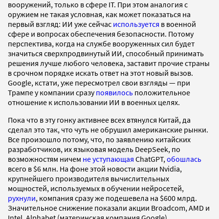
вооружений, только в сфере IT. При этом аналогия с
оружием не такая условная, как может показаться на
первый взгляд: ИИ уже сейчас
используется
в военной
сфере и вопросах обеспечения безопасности. Потому
перспектива, когда на службе вооруженных сил будет
значиться сверхпродвинутый ИИ, способный принимать
решения лучше любого человека, заставит прочие страны
в срочном порядке искать ответ на этот новый вызов.
Google, кстати, уже пересмотрел свои взгляды — при
Трампе у компании сразу
появилось
положительное
отношение к использовании ИИ в военных целях.
Пока что в эту гонку активнее всех втянулся Китай, да
сделал это так, что чуть не обрушил американские рынки.
Все произошло потому, что, по заявлению китайских
разработчиков, их языковая модель DeepSeek, по
возможностям ничем
не уступающая
ChatGPT,
обошлась
всего в $6 млн. На фоне этой новости акции Nvidia,
крупнейшего производителя вычислительных
мощностей, используемых в обучении нейросетей,
рухнули
, компания сразу же подешевела на $600 млрд.
Значительное снижение показали акции Broadcom, AMD и
Intel, Alphabet (материнская компания Google)