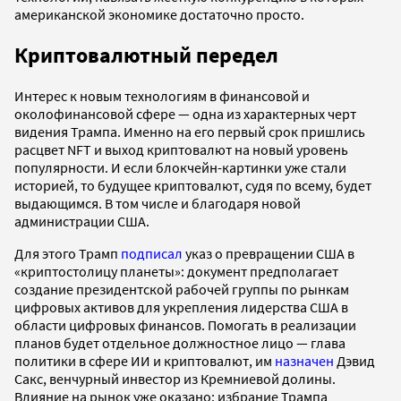
американской экономике достаточно просто.
Криптовалютный передел
Интерес к новым технологиям в финансовой и
околофинансовой сфере — одна из характерных черт
видения Трампа. Именно на его первый срок пришлись
расцвет NFT и выход криптовалют на новый уровень
популярности. И если блокчейн-картинки уже стали
историей, то будущее криптовалют, судя по всему, будет
выдающимся. В том числе и благодаря новой
администрации США.
Для этого Трамп
подписал
указ о превращении США в
«криптостолицу планеты»: документ предполагает
создание президентской рабочей группы по рынкам
цифровых активов для укрепления лидерства США в
области цифровых финансов. Помогать в реализации
планов будет отдельное должностное лицо — глава
политики в сфере ИИ и криптовалют, им
назначен
Дэвид
Сакс, венчурный инвестор из Кремниевой долины.
Влияние на рынок уже оказано: избрание Трампа