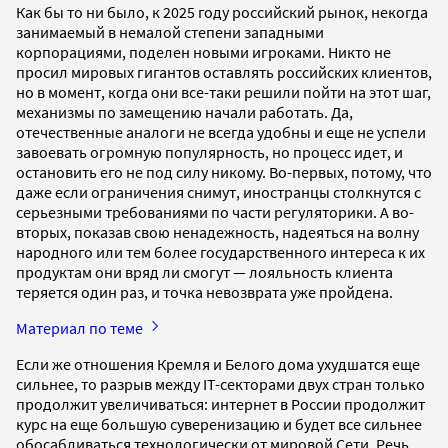
Как бы то ни было, к 2025 году российский рынок, некогда
занимаемый в немалой степени западными
корпорациями, поделен новыми игроками. Никто не
просил мировых гигантов оставлять российских клиентов,
но в момент, когда они все-таки решили пойти на этот шаг,
механизмы по замещению начали работать. Да,
отечественные аналоги не всегда удобны и еще не успели
завоевать огромную популярность, но процесс идет, и
остановить его не под силу никому. Во-первых, потому, что
даже если ограничения снимут, иностранцы столкнутся с
серьезными требованиями по части регуляторики. А во-
вторых, показав свою ненадежность, надеяться на волну
народного или тем более государственного интереса к их
продуктам они вряд ли смогут — лояльность клиента
теряется один раз, и точка невозврата уже пройдена.
Материал по теме
Если же отношения Кремля и Белого дома ухудшатся еще
сильнее, то разрыв между IT-секторами двух стран только
продолжит увеличиваться: интернет в России продолжит
курс на еще большую суверенизацию и будет все сильнее
обосабливаться технологически от мировой Сети. Речь