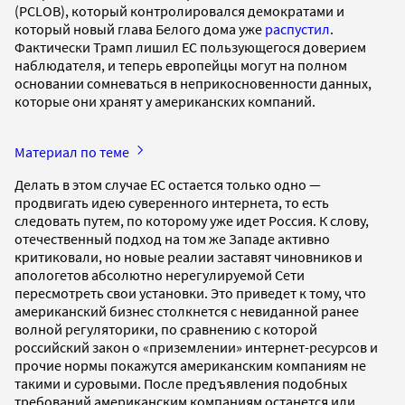
(PCLOB), который контролировался демократами и
который новый глава Белого дома уже
распустил
.
Фактически Трамп лишил ЕС пользующегося доверием
наблюдателя, и теперь европейцы могут на полном
основании сомневаться в неприкосновенности данных,
которые они хранят у американских компаний.
Материал по теме
Делать в этом случае ЕС остается только одно —
продвигать идею суверенного интернета, то есть
следовать путем, по которому уже идет Россия. К слову,
отечественный подход на том же Западе активно
критиковали, но новые реалии заставят чиновников и
апологетов абсолютно нерегулируемой Сети
пересмотреть свои установки. Это приведет к тому, что
американский бизнес столкнется с невиданной ранее
волной регуляторики, по сравнению с которой
российский закон о «приземлении» интернет-ресурсов и
прочие нормы покажутся американским компаниям не
такими и суровыми. После предъявления подобных
требований американским компаниям останется или