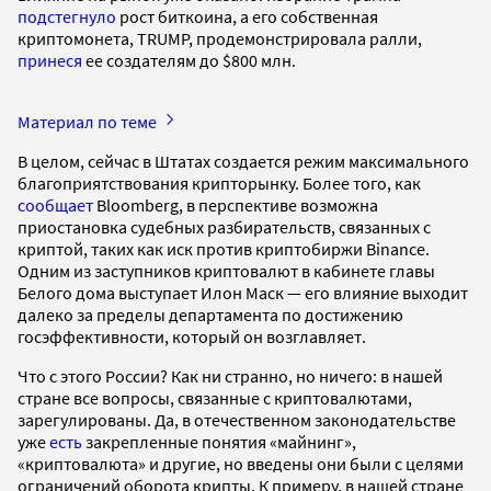
подстегнуло
рост биткоина, а его собственная
криптомонета, TRUMP, продемонстрировала ралли,
принеся
ее создателям до $800 млн.
Материал по теме
В целом, сейчас в Штатах создается режим максимального
благоприятствования крипторынку. Более того, как
сообщает
Bloomberg, в перспективе возможна
приостановка судебных разбирательств, связанных с
криптой, таких как иск против криптобиржи Binance.
Одним из заступников криптовалют в кабинете главы
Белого дома выступает Илон Маск — его влияние выходит
далеко за пределы департамента по достижению
госэффективности, который он возглавляет.
Что с этого России? Как ни странно, но ничего: в нашей
стране все вопросы, связанные с криптовалютами,
зарегулированы. Да, в отечественном законодательстве
уже
есть
закрепленные понятия «майнинг»,
«криптовалюта» и другие, но введены они были с целями
ограничений оборота крипты. К примеру, в нашей стране